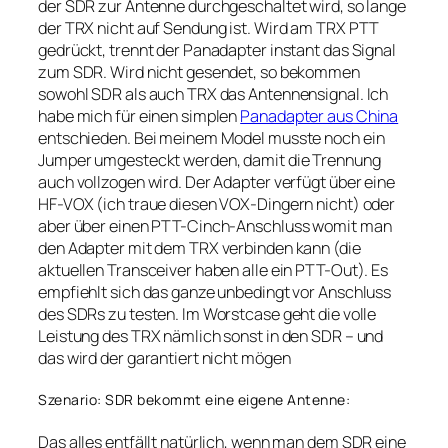
der SDR zur Antenne durchgeschaltet wird, so lange
der TRX nicht auf Sendung ist. Wird am TRX PTT
gedrückt, trennt der Panadapter instant das Signal
zum SDR. Wird nicht gesendet, so bekommen
sowohl SDR als auch TRX das Antennensignal. Ich
habe mich für einen simplen
Panadapter aus China
entschieden. Bei meinem Model musste noch ein
Jumper umgesteckt werden, damit die Trennung
auch vollzogen wird. Der Adapter verfügt über eine
HF-VOX (ich traue diesen VOX-Dingern nicht) oder
aber über einen PTT-Cinch-Anschluss womit man
den Adapter mit dem TRX verbinden kann (die
aktuellen Transceiver haben alle ein PTT-Out). Es
empfiehlt sich das ganze unbedingt vor Anschluss
des SDRs zu testen. Im Worstcase geht die volle
Leistung des TRX nämlich sonst in den SDR – und
das wird der garantiert nicht mögen
Szenario: SDR bekommt eine eigene Antenne:
Das alles entfällt natürlich, wenn man dem SDR eine