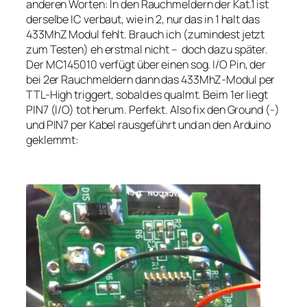
anderen Worten: In den Rauchmeldern der Kat.1 ist
derselbe IC verbaut, wie in 2, nur das in 1 halt das
433MhZ Modul fehlt. Brauch ich (zumindest jetzt
zum Testen) eh erstmal nicht – doch dazu später.
Der MC145010 verfügt über einen sog. I/O Pin, der
bei 2er Rauchmeldern dann das 433MhZ-Modul per
TTL-High triggert, sobald es qualmt. Beim 1er liegt
PIN7 (I/O) tot herum. Perfekt. Also fix den Ground (-)
und PIN7 per Kabel rausgeführt und an den Arduino
geklemmt: