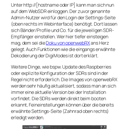
Unter http://[hostname oder IP] kann man sich nun
auf dem WebSDR einloggen. Der zuvor genannte
Admin-Nutzer wird für den Login der Settings-Seite
(oben rechts im Webinterface) benötigt. Dort lassen
sich Bänder/Profile und Co. für die jeweiligen SDR-
Empfänger einstellen. Wer hier tiefer einsteigen
mag, dem sei die
Doku von openwebRX
ans Herz
gelegt. Auch Funktionen wie die eingangs erwähnte
Dekodierung der DigiModes ist dort erklärt.
Weitere Dinge, wie bspw. Update des Raspberries
oder explizite Konfiguration der SDRs sind in der
Regel nicht erforderlich. Die Images von openwebRX
werden sehr häufig aktualisiert, sodass man an sich
immer eine aktuelle Version bei der Installation
vorfindet. Die SDRs werden direkt beim booten
erkannt, Feineinstellungen können über die bereits
erwähnte Settings-Seite (Zahnrad oben rechts)
erledigt werden.