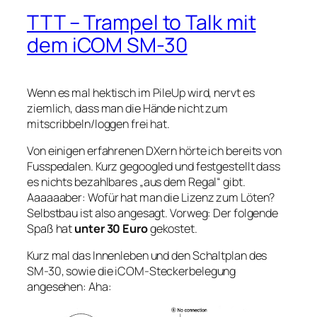
TTT – Trampel to Talk mit
dem iCOM SM-30
Wenn es mal hektisch im PileUp wird, nervt es
ziemlich, dass man die Hände nicht zum
mitscribbeln/loggen frei hat.
Von einigen erfahrenen DXern hörte ich bereits von
Fusspedalen. Kurz gegoogled und festgestellt dass
es nichts bezahlbares „aus dem Regal“ gibt.
Aaaaaaber: Wofür hat man die Lizenz zum Löten?
Selbstbau ist also angesagt. Vorweg: Der folgende
Spaß hat
unter 30 Euro
gekostet.
Kurz mal das Innenleben und den Schaltplan des
SM-30, sowie die iCOM-Steckerbelegung
angesehen: Aha: