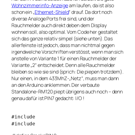
Wohnzimmerinfo-Anzeige
am laufen, da ist also
schon ein „
Ethernet-Shield
“ drauf. Da dort noch
diverse Analoge Ports frei sind, und der
Rauchmelder auch direkt deben dem Display
wohnen soll, also optimal. Vom Code her gestaltet
sich das ganze relativ simpel (siehe unten). Das
allerfeinste ist jedoch, dass man nichtmal gegen
irgendwelche Vorschriften verstösst, wenn man sich
anstelle von Variante 1 für einen Rauchmelder der
Variante „2“ entscheidet. Denn alle Rauchmelder
bleiben so wie sie sind (sprich: Die piepen trotzdem).
Nur einen, in dem 433MhZ-„Netz“, muss man dann
an den Arduino anklemmen. Der verbaute
Standalone-RM120 piept übrigens auch noch – denn
genau dafür ist PIN7 gedacht: I/O !
#include
#include