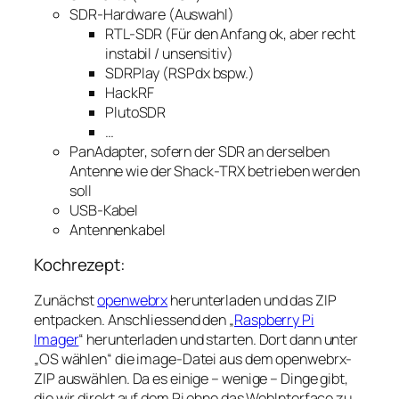
SDR-Hardware (Auswahl)
RTL-SDR (Für den Anfang ok, aber recht
instabil / unsensitiv)
SDRPlay (RSPdx bspw.)
HackRF
PlutoSDR
…
PanAdapter, sofern der SDR an derselben
Antenne wie der Shack-TRX betrieben werden
soll
USB-Kabel
Antennenkabel
Kochrezept:
Zunächst
openwebrx
herunterladen und das ZIP
entpacken. Anschliessend den „
Raspberry Pi
Imager
“ herunterladen und starten. Dort dann unter
„OS wählen“ die image-Datei aus dem openwebrx-
ZIP auswählen. Da es einige – wenige – Dinge gibt,
die wir direkt auf dem Pi ohne das WebInterface zu