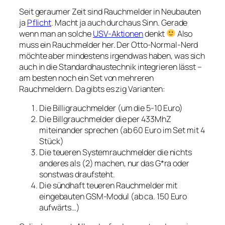
Seit geraumer Zeit sind Rauchmelder in Neubauten
ja
Pflicht
. Macht ja auch durchaus Sinn. Gerade
wenn man an solche
USV-Aktionen
denkt
Also
muss ein Rauchmelder her. Der Otto-Normal-Nerd
möchte aber mindestens irgendwas haben, was sich
auch in die Standardhaustechnik integrieren lässt –
am besten noch ein Set von mehreren
Rauchmeldern. Da gibts es zig Varianten:
Die Billigrauchmelder (um die 5-10 Euro)
Die Billgrauchmelder die per 433MhZ
miteinander sprechen (ab 60 Euro im Set mit 4
Stück)
Die teueren Systemrauchmelder die nichts
anderes als (2) machen, nur das G*ra oder
sonstwas draufsteht.
Die sündhaft teueren Rauchmelder mit
eingebauten GSM-Modul (ab ca. 150 Euro
aufwärts…)