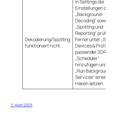
In Settings die
Einstellungen zum
„Background-
Decoding“ sowie
„Spotting und
Reporting“ prüfen.
Dekodierung/Spotting
Ferner unter „SDR
funktioniert nicht.
Devices & Profiles“ /
passender SDR einen
„Scheduler“
hinzufügen und bei
„Run Background-
Services“ einen
Haken setzen.
2. April 2023