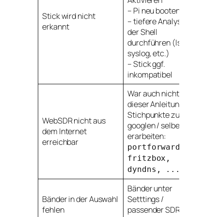
Aktivieren
– Pi neu booten
Stick wird nicht
– tiefere Analyse auf
erkannt
der Shell
durchführen (lsusb,
syslog, etc.)
– Stick ggf.
inkompatibel
War auch nicht Teil
dieser Anleitung
Stichpunkte zum
WebSDR nicht aus
googlen / selber
dem Internet
erarbeiten:
erreichbar
portforwarding,
fritzbox,
dyndns, ...
Bänder unter
Bänder in der Auswahl
Setttings /
fehlen
passender SDR