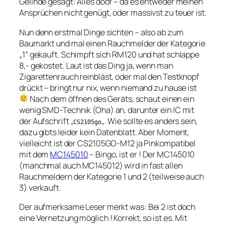
Gelinde gesagt: Alles doof – da es entweder meinen
Ansprüchen nicht genügt, oder massivst zu teuer ist.
Nun denn erstmal Dinge sichten – also ab zum
Baumarkt und mal einen Rauchmelder der Kategorie
„1“ gekauft. Schimpft sich RM120 und hat schlappe
8,- gekostet. Laut ist das Ding ja, wenn man
Zigarettenrauch reinbläst, oder mal den Testknopf
drückt – bringt nur nix, wenn niemand zu hause ist
Nach dem öffnen des Geräts, schaut einen ein
wenig SMD-Technik (Oha) an, darunter ein IC mit
der Aufschrift „
„. Wie sollte es anders sein,
CS2105go
dazu gibts leider kein Datenblatt. Aber Moment,
vielleicht ist der CS2105GO-M12 ja Pinkompatibel
mit dem
MC145010
– Bingo, ist er ! Der MC145010
(manchmal auch MC145012) wird in fast allen
Rauchmeldern der Kategorie 1 und 2 (teilweise auch
3) verkauft.
Der aufmerksame Leser merkt was: Bei 2 ist doch
eine Vernetzung möglich ! Korrekt, so ist es. Mit