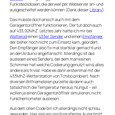
Funksteckdosen, die derweil per Webserver an- und
ausgeschaltet werden können (Dank dieser
Library
).
Das müsste doch ansich auch mit dem
Garagentoröffner funktionieren. Der tut doch auch
auf 433,92MhZ. Letztes Jahr hatte ich mir bei
Watterod
einen
433er Sender
und einen
Empfänger
,
der bisher noch nicht zum Einsatz kam, geordert.
Den Empfänger also fix mal startklar gemacht und
an den Arduino angeflanscht. Allerdings ist das
auslesen eines Senders, bei dem man keinen
Schimmer hat welche Codierung genutzt wird, alles
andere als trivial. Habe es dann ersteinmal mit der
433MhZ-Wetterstation von Tchibo probiert. Nach
diversen Bitfriemeleien purzelte da dann auch
tatsächlich die Temperatur heraus. Nungut – wir
wollen ja einen Garagentoröffner simulieren, nicht
Funkthemometer auslesen.
Aus dem ollen Code bin ich allerdings nicht schlau
geworden. Hier mal ein oszillografierter Ausschnitt