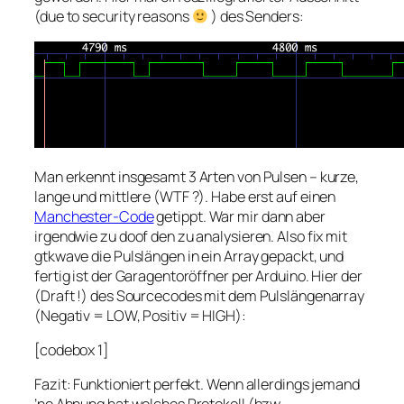
(due to security reasons
) des Senders:
Man erkennt insgesamt 3 Arten von Pulsen – kurze,
lange und mittlere (WTF ?). Habe erst auf einen
Manchester-Code
getippt. War mir dann aber
irgendwie zu doof den zu analysieren. Also fix mit
gtkwave die Pulslängen in ein Array gepackt, und
fertig ist der Garagentoröffner per Arduino. Hier der
(Draft !) des Sourcecodes mit dem Pulslängenarray
(Negativ = LOW, Positiv = HIGH):
[codebox 1]
Fazit: Funktioniert perfekt. Wenn allerdings jemand