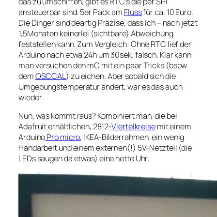
das zu umschiffen, gibt es RTC’s die per SPI
ansteuerbar sind. 5er Pack am
Fluss
für ca. 10 Euro.
Die Dinger sind deartig Präzise, dass ich – nach jetzt
1,5Monaten keinerlei (sichtbare) Abweichung
feststellen kann. Zum Vergleich: Ohne RTC lief der
Arduino nach etwa 24h um 30sek. falsch. Klar kann
man versuchen den mC mit ein paar Tricks (bspw.
dem
OSCCAL
) zu eichen. Aber sobald sich die
Umgebungstemperatur ändert, war es das auch
wieder.
Nun, was kommt raus? Kombiniert man, die bei
Adafruit erhältlichen, 2812-
Viertelkreise
mit einem
Arduino
Pro micro
, IKEA-Bilderrahmen, ein wenig
Handarbeit und einem externen(!) 5V-Netzteil (die
LEDs saugen da etwas) eine nette Uhr: