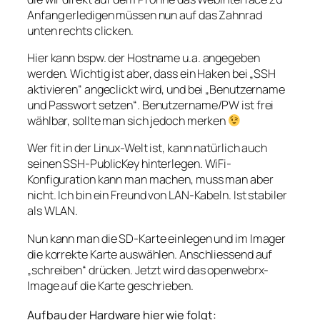
Anfang erledigen müssen nun auf das Zahnrad
unten rechts clicken.
Hier kann bspw. der Hostname u.a. angegeben
werden. Wichtig ist aber, dass ein Haken bei „SSH
aktivieren“ angeclickt wird, und bei „Benutzername
und Passwort setzen“. Benutzername/PW ist frei
wählbar, sollte man sich jedoch merken
Wer fit in der Linux-Welt ist, kann natürlich auch
seinen SSH-PublicKey hinterlegen. WiFi-
Konfiguration kann man machen, muss man aber
nicht. Ich bin ein Freund von LAN-Kabeln. Ist stabiler
als WLAN.
Nun kann man die SD-Karte einlegen und im Imager
die korrekte Karte auswählen. Anschliessend auf
„schreiben“ drücken. Jetzt wird das openwebrx-
Image auf die Karte geschrieben.
Aufbau der Hardware hier wie folgt: