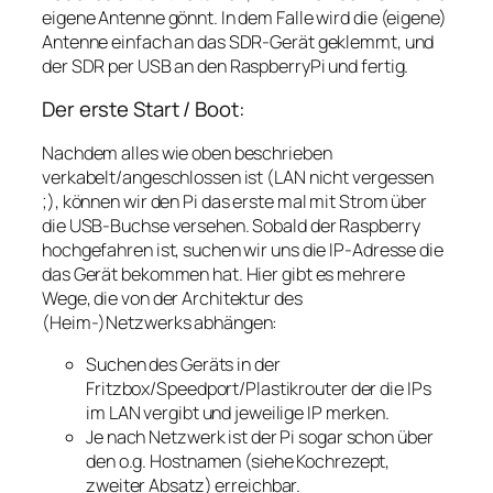
eigene Antenne gönnt. In dem Falle wird die (eigene)
Antenne einfach an das SDR-Gerät geklemmt, und
der SDR per USB an den RaspberryPi und fertig.
Der erste Start / Boot:
Nachdem alles wie oben beschrieben
verkabelt/angeschlossen ist (LAN nicht vergessen
;), können wir den Pi das erste mal mit Strom über
die USB-Buchse versehen. Sobald der Raspberry
hochgefahren ist, suchen wir uns die IP-Adresse die
das Gerät bekommen hat. Hier gibt es mehrere
Wege, die von der Architektur des
(Heim-)Netzwerks abhängen:
Suchen des Geräts in der
Fritzbox/Speedport/Plastikrouter der die IPs
im LAN vergibt und jeweilige IP merken.
Je nach Netzwerk ist der Pi sogar schon über
den o.g. Hostnamen (siehe Kochrezept,
zweiter Absatz) erreichbar.