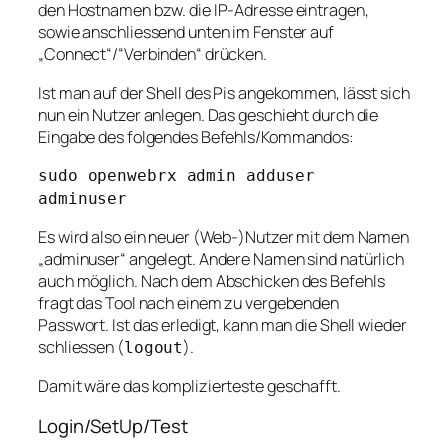
den Hostnamen bzw. die IP-Adresse eintragen,
sowie anschliessend unten im Fenster auf
„Connect“/“Verbinden“ drücken.
Ist man auf der Shell des Pis angekommen, lässt sich
nun ein Nutzer anlegen. Das geschieht durch die
Eingabe des folgendes Befehls/Kommandos:
sudo openwebrx admin adduser
adminuser
Es wird also ein neuer (Web-)Nutzer mit dem Namen
„adminuser“ angelegt. Andere Namen sind natürlich
auch möglich. Nach dem Abschicken des Befehls
fragt das Tool nach einem zu vergebenden
Passwort. Ist das erledigt, kann man die Shell wieder
schliessen (
).
logout
Damit wäre das komplizierteste geschafft.
Login/SetUp/Test