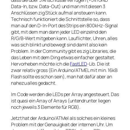
dass die über 3 Anschlüsse verfügen (+5V/GND
Data-In, bzw. Data-Out) und man mit diesen 3
Anschlüssen zig Stück aufmal ansteuern kann.
Technisch funktioniert die Schnittstelle so, dass
man auf den D-In-Port des Strips ein 800kHz-Signal
gibt, mit dem man dann jeder LED einzelnd den
R/G/B-Wert mitgeben kann. Lauflichter, Uhren, alles
was sich blinkt und bewegt sind damit also kein
Problem. In der Community gibt es zig Libraries, die
das Leben mit dem Ding etwas einfacher gestaltet.
Hervorheben möchte ich die
FastLED
-Lib. Die ist
zwar relativ gross (Ein Arduino/ATMEL mit min. 16kB
Flash sollte es schon sein), man hat dafür aber an
nahezu alles gedacht.
Im Code werden die LEDs per Array angesteuert. Das
ist quasi ein Array of Arrays (untendrunter liegen
noch jeweils 3 Elemente für RGB).
Jetzt hat der Arduino/ATMel als solches ein kleines
Problem mit der Genauigkeit der internen Uhr. Um