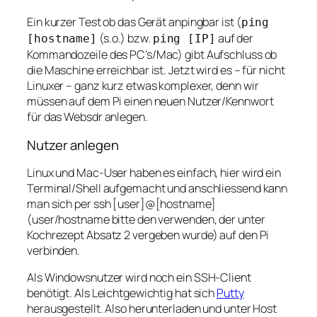
Ein kurzer Test ob das Gerät anpingbar ist (
ping
(s.o.) bzw.
auf der
[hostname]
ping [IP]
Kommandozeile des PC’s/Mac) gibt Aufschluss ob
die Maschine erreichbar ist. Jetzt wird es – für nicht
Linuxer – ganz kurz etwas komplexer, denn wir
müssen auf dem Pi einen neuen Nutzer/Kennwort
für das Websdr anlegen.
Nutzer anlegen
Linux und Mac-User haben es einfach, hier wird ein
Terminal/Shell aufgemacht und anschliessend kann
man sich per ssh [user]@[hostname]
(user/hostname bitte den verwenden, der unter
Kochrezept Absatz 2 vergeben wurde) auf den Pi
verbinden.
Als Windowsnutzer wird noch ein SSH-Client
benötigt. Als Leichtgewichtig hat sich
Putty
herausgestellt. Also herunterladen und unter Host