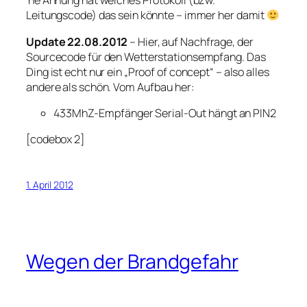
’ne Ahnung hat welches Protokoll (bzw.
Leitungscode) das sein könnte – immer her damit
Update 22.08.2012
– Hier, auf Nachfrage, der
Sourcecode für den Wetterstationsempfang. Das
Ding ist echt nur ein „Proof of concept“ – also alles
andere als schön. Vom Aufbau her:
433MhZ-Empfänger Serial-Out hängt an PIN2
[codebox 2]
1. April 2012
Wegen der Brandgefahr