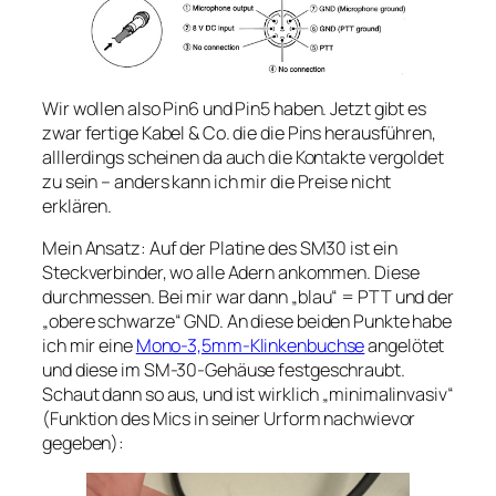
Wir wollen also Pin6 und Pin5 haben. Jetzt gibt es
zwar fertige Kabel & Co. die die Pins herausführen,
alllerdings scheinen da auch die Kontakte vergoldet
zu sein – anders kann ich mir die Preise nicht
erklären.
Mein Ansatz: Auf der Platine des SM30 ist ein
Steckverbinder, wo alle Adern ankommen. Diese
durchmessen. Bei mir war dann „blau“ = PTT und der
„obere schwarze“ GND. An diese beiden Punkte habe
ich mir eine
Mono-3,5mm-Klinkenbuchse
angelötet
und diese im SM-30-Gehäuse festgeschraubt.
Schaut dann so aus, und ist wirklich „minimalinvasiv“
(Funktion des Mics in seiner Urform nachwievor
gegeben):