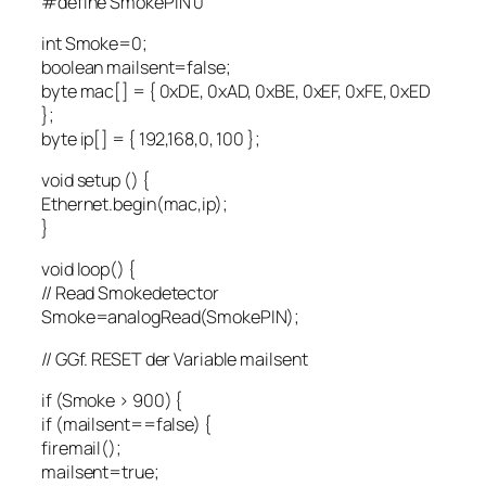
#define SmokePIN 0
int Smoke=0;
boolean mailsent=false;
byte mac[] = { 0xDE, 0xAD, 0xBE, 0xEF, 0xFE, 0xED
};
byte ip[] = { 192,168,0, 100 };
void setup () {
Ethernet.begin(mac,ip);
}
void loop() {
// Read Smokedetector
Smoke=analogRead(SmokePIN);
// GGf. RESET der Variable mailsent
if (Smoke > 900) {
if (mailsent==false) {
firemail();
mailsent=true;