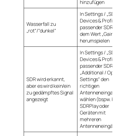
hinzufügen
In Settings / „SDR
Devices & Profiles“ /
Wasserfall zu
passender SDR mit
„rot“/“dunkel“
dem Wert „Gain“
herumspielen
In Settings / „SDR
Devices & Profiles“ /
passender SDR über
„Additional / Optional
SDR wird erkannt,
Settings“ den
aber es wird kein/ein
richtigen
zu gedämpftes Signal
Antenneneingang
angezeigt
wählen (bspw. bei
SDRPlay oder
Geräten mit
mehreren
Antenneneingängen)