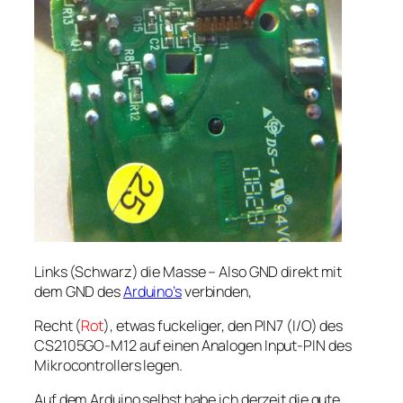
Links (Schwarz) die Masse – Also GND direkt mit
dem GND des
Arduino’s
verbinden,
Recht (
Rot
), etwas fuckeliger, den PIN7 (I/O) des
CS2105GO-M12 auf einen Analogen Input-PIN des
Mikrocontrollers legen.
Auf dem Arduino selbst habe ich derzeit die gute