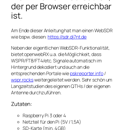
der per Browser erreichbar
ist.
Am Ende dieser Anleitung hat man einen WebSDR
wie bspw. diesen:
https://sdr.dj7nt.de
Neben der eigentlichen WebSDR-Funktionalität,
bietet openwebRX u.a. die Möglichkeit, dass
WSPR/FT8/FT4/etc. Signale automatisch im
Hintergrund dekodiert und auch an die
entsprechenden Portale wie
pskreporter.info
/
wspr.rocks
weitergeleitet werden. Sehr schön um
Langzeitstudien des eigenen QTHs / der eigenen
Antenne durchzuführen.
Zutaten:
Raspberry Pi 3 oder 4
Netzteil für den Pi (5V / 1,5A)
SD-Karte (min. 4 GB)