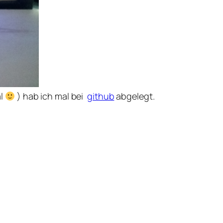
al
) hab ich mal bei
github
abgelegt.