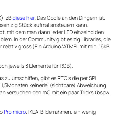
D). zB
diese hier
. Das Coole an den Dingern ist,
ssen zig Stück aufmal ansteuern kann.
gibt, mit dem man dann jeder LED einzelnd den
blem. In der Community gibt es zig Libraries, die
war relativ gross (Ein Arduino/ATMEL mit min. 16kB
och jeweils 3 Elemente für RGB).
s zu umschiffen, gibt es RTC’s die per SPI
tzt 1,5Monaten keinerlei (sichtbare) Abweichung
man versuchen den mC mit ein paar Tricks (bspw.
no
Pro micro
, IKEA-Bilderrahmen, ein wenig