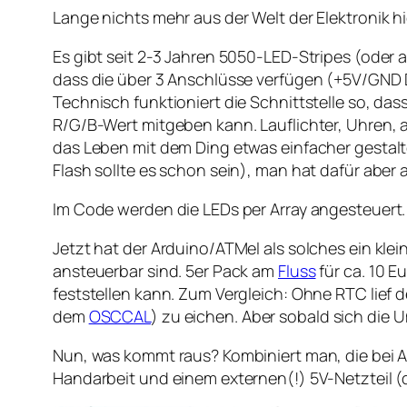
Lange nichts mehr aus der Welt der Elektronik h
Es gibt seit 2-3 Jahren 5050-LED-Stripes (oder 
dass die über 3 Anschlüsse verfügen (+5V/GND 
Technisch funktioniert die Schnittstelle so, da
R/G/B-Wert mitgeben kann. Lauflichter, Uhren, al
das Leben mit dem Ding etwas einfacher gestal
Flash sollte es schon sein), man hat dafür aber
Im Code werden die LEDs per Array angesteuert. D
Jetzt hat der Arduino/ATMel als solches ein klei
ansteuerbar sind. 5er Pack am
Fluss
für ca. 10 E
feststellen kann. Zum Vergleich: Ohne RTC lief 
dem
OSCCAL
) zu eichen. Aber sobald sich die
Nun, was kommt raus? Kombiniert man, die bei Ad
Handarbeit und einem externen(!) 5V-Netzteil (