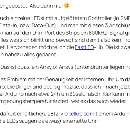
ier gepostet. Also dann mal
auch einzelne LEDs) mit aufgelötetem Controller (in SM
Data-In, bzw. Data-Out) und man mit diesen 3 Anschlü
ss man auf den D-In-Port des Strips ein 800kHz-Signal 
les was sich blinkt und bewegt sind damit also kein Pro
tet. Hervorheben möchte ich die
FastLED
-Lib. Die ist z
 an nahezu alles gedacht.
as ist quasi ein Array of Arrays (untendrunter liegen n
nes Problem mit der Genauigkeit der internen Uhr. Um da
uro. Die Dinger sind deartig Präzise, dass ich – nach je
der Arduino nach etwa 24h um 30sek. falsch. Klar kann 
 Umgebungstemperatur ändert, war es das auch wieder.
afruit erhältlichen, 2812-
Viertelkreise
mit einem Ardui
die LEDs saugen da etwas) eine nette Uhr: