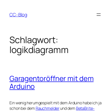
Zum
Inhalt
CC::Blog
springen
Schlagwort:
logikdiagramm
Garagentoröffner mit dem
Arduino
Ein wenig herumgespielt mit dem Arduino habe ich ja
schon bei dem
Rauchmelder
und dem
BetaBrite-