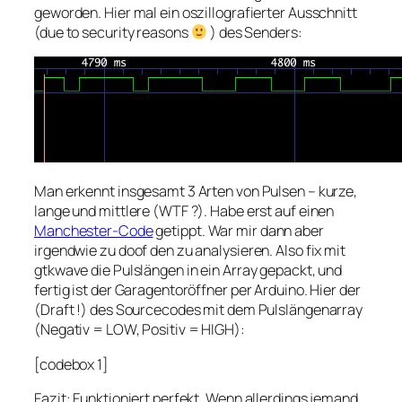
geworden. Hier mal ein oszillografierter Ausschnitt
(due to security reasons
) des Senders:
Man erkennt insgesamt 3 Arten von Pulsen – kurze,
lange und mittlere (WTF ?). Habe erst auf einen
Manchester-Code
getippt. War mir dann aber
irgendwie zu doof den zu analysieren. Also fix mit
gtkwave die Pulslängen in ein Array gepackt, und
fertig ist der Garagentoröffner per Arduino. Hier der
(Draft !) des Sourcecodes mit dem Pulslängenarray
(Negativ = LOW, Positiv = HIGH):
[codebox 1]
Fazit: Funktioniert perfekt. Wenn allerdings jemand