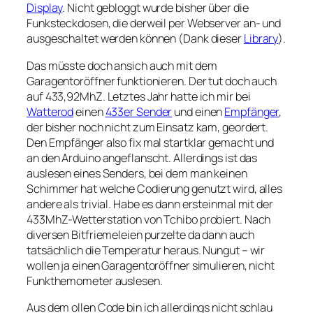
Display
. Nicht gebloggt wurde bisher über die
Funksteckdosen, die derweil per Webserver an- und
ausgeschaltet werden können (Dank dieser
Library
).
Das müsste doch ansich auch mit dem
Garagentoröffner funktionieren. Der tut doch auch
auf 433,92MhZ. Letztes Jahr hatte ich mir bei
Watterod
einen
433er Sender
und einen
Empfänger
,
der bisher noch nicht zum Einsatz kam, geordert.
Den Empfänger also fix mal startklar gemacht und
an den Arduino angeflanscht. Allerdings ist das
auslesen eines Senders, bei dem man keinen
Schimmer hat welche Codierung genutzt wird, alles
andere als trivial. Habe es dann ersteinmal mit der
433MhZ-Wetterstation von Tchibo probiert. Nach
diversen Bitfriemeleien purzelte da dann auch
tatsächlich die Temperatur heraus. Nungut – wir
wollen ja einen Garagentoröffner simulieren, nicht
Funkthemometer auslesen.
Aus dem ollen Code bin ich allerdings nicht schlau