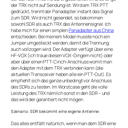
der TRX nicht auf Sendung ist. Wird am TRX PTT
gedrückt, trennt der Panadapter instant das Signal
zum SDR. Wird nicht gesendet, so bekommen
sowohl SDR als auch TRX das Antennensignal. Ich
habe mich für einen simplen
Panadapter aus China
entschieden. Bei meinem Model musste noch ein
Jumper umgesteckt werden, damit die Trennung
auch vollzogen wird. Der Adapter verfügt über eine
HF-VOX (ich traue diesen VOX-Dingern nicht) oder
aber über einen PTT-Cinch-Anschluss womit man
den Adapter mit dem TRX verbinden kann (die
aktuellen Transceiver haben alle ein PTT-Out). Es
empfiehlt sich das ganze unbedingt vor Anschluss
des SDRs zu testen. Im Worstcase geht die volle
Leistung des TRX nämlich sonst in den SDR – und
das wird der garantiert nicht mögen
Szenario: SDR bekommt eine eigene Antenne:
Das alles entfällt natürlich, wenn man dem SDR eine