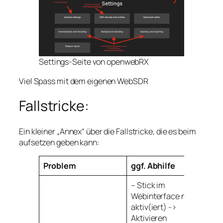
Settings-Seite von openwebRX
Viel Spass mit dem eigenen WebSDR
Fallstricke:
Ein kleiner „Annex“ über die Fallstricke, die es beim
aufsetzen geben kann:
Problem
ggf. Abhilfe
– Stick im
Webinterface nicht
aktiv(iert) ->
Aktivieren