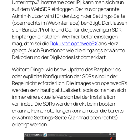
Unter http://[hostname oder IP] kann man sich nun
auf dem WebSDR einloggen. Der zuvor genannte
Admin-Nutzer wird für den Login der Settings-Seite
(oben rechts im Webinterface) benötigt. Dort lassen
sich Bänder/Profile und Co. für die jeweiligen SDR-
Empfänger einstellen. Wer hier tiefer einsteigen
mag, dem sei die
Doku von openwebRX
ans Herz
gelegt. Auch Funktionen wie die eingangs erwähnte
Dekodierung der DigiModes ist dort erklärt.
Weitere Dinge, wie bspw. Update des Raspberries
oder explizite Konfiguration der SDRs sind in der
Regel nicht erforderlich. Die Images von openwebRX
werden sehr häufig aktualisiert, sodass man an sich
immer eine aktuelle Version bei der Installation
vorfindet. Die SDRs werden direkt beim booten
erkannt, Feineinstellungen können über die bereits
erwähnte Settings-Seite (Zahnrad oben rechts)
erledigt werden.