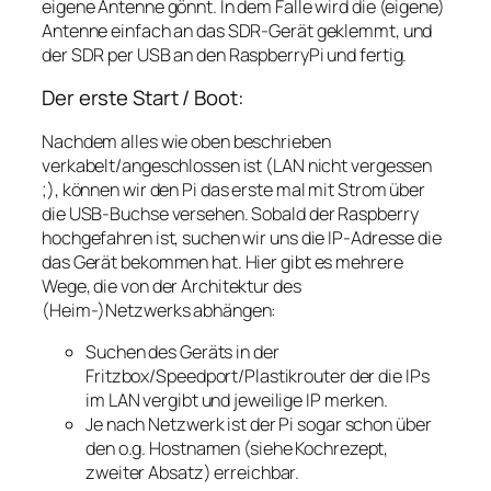
eigene Antenne gönnt. In dem Falle wird die (eigene)
Antenne einfach an das SDR-Gerät geklemmt, und
der SDR per USB an den RaspberryPi und fertig.
Der erste Start / Boot:
Nachdem alles wie oben beschrieben
verkabelt/angeschlossen ist (LAN nicht vergessen
;), können wir den Pi das erste mal mit Strom über
die USB-Buchse versehen. Sobald der Raspberry
hochgefahren ist, suchen wir uns die IP-Adresse die
das Gerät bekommen hat. Hier gibt es mehrere
Wege, die von der Architektur des
(Heim-)Netzwerks abhängen:
Suchen des Geräts in der
Fritzbox/Speedport/Plastikrouter der die IPs
im LAN vergibt und jeweilige IP merken.
Je nach Netzwerk ist der Pi sogar schon über
den o.g. Hostnamen (siehe Kochrezept,
zweiter Absatz) erreichbar.