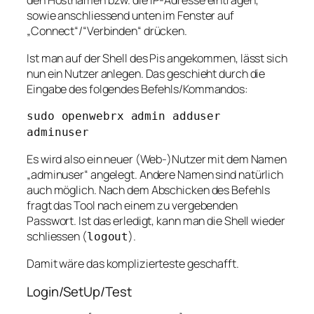
den Hostnamen bzw. die IP-Adresse eintragen,
sowie anschliessend unten im Fenster auf
„Connect“/“Verbinden“ drücken.
Ist man auf der Shell des Pis angekommen, lässt sich
nun ein Nutzer anlegen. Das geschieht durch die
Eingabe des folgendes Befehls/Kommandos:
sudo openwebrx admin adduser
adminuser
Es wird also ein neuer (Web-)Nutzer mit dem Namen
„adminuser“ angelegt. Andere Namen sind natürlich
auch möglich. Nach dem Abschicken des Befehls
fragt das Tool nach einem zu vergebenden
Passwort. Ist das erledigt, kann man die Shell wieder
schliessen (
).
logout
Damit wäre das komplizierteste geschafft.
Login/SetUp/Test