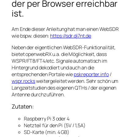
der per Browser erreichbar
ist.
Am Ende dieser Anleitung hat man einen WebSDR
wie bspw. diesen:
https://sdr.dj7nt.de
Neben der eigentlichen WebSDR-Funktionalität,
bietet openwebRX u.a. die Möglichkeit, dass
WSPR/FT8/FT4/etc. Signale automatisch im
Hintergrund dekodiert und auch an die
entsprechenden Portale wie
pskreporter.info
/
wspr.rocks
weitergeleitet werden. Sehr schön um
Langzeitstudien des eigenen QTHs / der eigenen
Antenne durchzuführen.
Zutaten:
Raspberry Pi 3 oder 4
Netzteil für den Pi (5V / 1,5A)
SD-Karte (min. 4 GB)