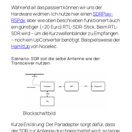
Während all das passiert können wir uns der
Hardware widmen. Ich nutze hier einen
SDRPlay-
RSPdx
, aber wie oben beschrieben funktioniert auch
ein günstiger (<20 Euro) RTL-SDR-Stick. Beim RTL-
SDR wird – um die Kurzwellenbänder zu Empfangen
– noch ein UpConverter benötigt. Beispielsweise der
HamItUp
von Nooelec.
Szenario: SDR soll die selbe Antenne wie der
Transceiver nutzen:
Blockschaltbild
Kurze Erklärung: Der Panadapter sorgt dafür, dass
der SDR zur Antenne durchgeschaltet wird, so lange