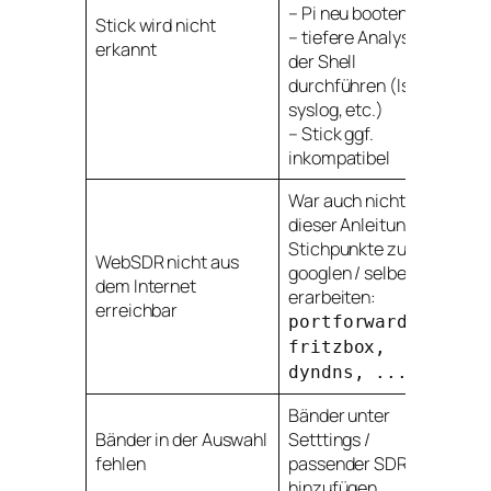
– Pi neu booten
Stick wird nicht
– tiefere Analyse auf
erkannt
der Shell
durchführen (lsusb,
syslog, etc.)
– Stick ggf.
inkompatibel
War auch nicht Teil
dieser Anleitung
Stichpunkte zum
WebSDR nicht aus
googlen / selber
dem Internet
erarbeiten:
erreichbar
portforwarding,
fritzbox,
dyndns, ...
Bänder unter
Bänder in der Auswahl
Setttings /
fehlen
passender SDR
hinzufügen