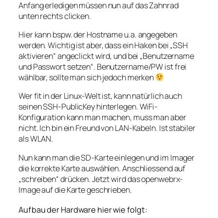
Anfang erledigen müssen nun auf das Zahnrad
unten rechts clicken.
Hier kann bspw. der Hostname u.a. angegeben
werden. Wichtig ist aber, dass ein Haken bei „SSH
aktivieren“ angeclickt wird, und bei „Benutzername
und Passwort setzen“. Benutzername/PW ist frei
wählbar, sollte man sich jedoch merken
Wer fit in der Linux-Welt ist, kann natürlich auch
seinen SSH-PublicKey hinterlegen. WiFi-
Konfiguration kann man machen, muss man aber
nicht. Ich bin ein Freund von LAN-Kabeln. Ist stabiler
als WLAN.
Nun kann man die SD-Karte einlegen und im Imager
die korrekte Karte auswählen. Anschliessend auf
„schreiben“ drücken. Jetzt wird das openwebrx-
Image auf die Karte geschrieben.
Aufbau der Hardware hier wie folgt: