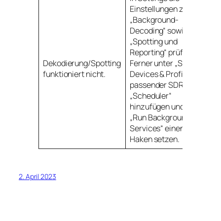
Einstellungen zum
„Background-
Decoding“ sowie
„Spotting und
Reporting“ prüfen.
Dekodierung/Spotting
Ferner unter „SDR
funktioniert nicht.
Devices & Profiles“ /
passender SDR einen
„Scheduler“
hinzufügen und bei
„Run Background-
Services“ einen
Haken setzen.
2. April 2023