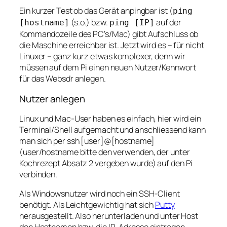
Ein kurzer Test ob das Gerät anpingbar ist (
ping
(s.o.) bzw.
auf der
[hostname]
ping [IP]
Kommandozeile des PC’s/Mac) gibt Aufschluss ob
die Maschine erreichbar ist. Jetzt wird es – für nicht
Linuxer – ganz kurz etwas komplexer, denn wir
müssen auf dem Pi einen neuen Nutzer/Kennwort
für das Websdr anlegen.
Nutzer anlegen
Linux und Mac-User haben es einfach, hier wird ein
Terminal/Shell aufgemacht und anschliessend kann
man sich per ssh [user]@[hostname]
(user/hostname bitte den verwenden, der unter
Kochrezept Absatz 2 vergeben wurde) auf den Pi
verbinden.
Als Windowsnutzer wird noch ein SSH-Client
benötigt. Als Leichtgewichtig hat sich
Putty
herausgestellt. Also herunterladen und unter Host