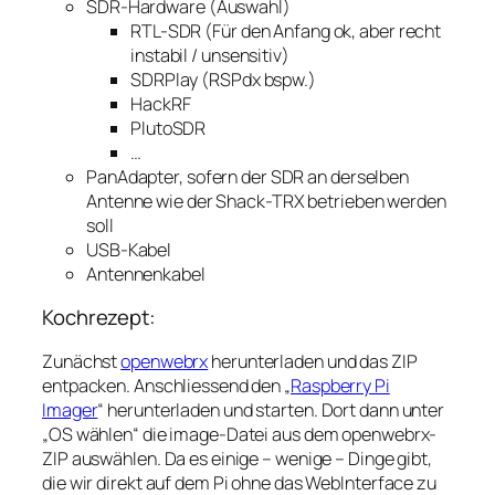
SDR-Hardware (Auswahl)
RTL-SDR (Für den Anfang ok, aber recht
instabil / unsensitiv)
SDRPlay (RSPdx bspw.)
HackRF
PlutoSDR
…
PanAdapter, sofern der SDR an derselben
Antenne wie der Shack-TRX betrieben werden
soll
USB-Kabel
Antennenkabel
Kochrezept:
Zunächst
openwebrx
herunterladen und das ZIP
entpacken. Anschliessend den „
Raspberry Pi
Imager
“ herunterladen und starten. Dort dann unter
„OS wählen“ die image-Datei aus dem openwebrx-
ZIP auswählen. Da es einige – wenige – Dinge gibt,
die wir direkt auf dem Pi ohne das WebInterface zu