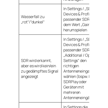
In Settings / „SDR
Devices & Profiles“ /
Wasserfall zu
passender SDR mit
„rot“/“dunkel“
dem Wert „Gain“
herumspielen
In Settings / „SDR
Devices & Profiles“ /
passender SDR über
„Additional / Optional
SDR wird erkannt,
Settings“ den
aber es wird kein/ein
richtigen
zu gedämpftes Signal
Antenneneingang
angezeigt
wählen (bspw. bei
SDRPlay oder
Geräten mit
mehreren
Antenneneingängen)
In Settings die