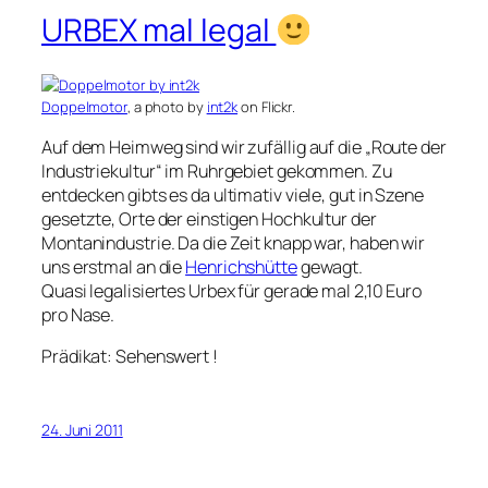
URBEX mal legal
Doppelmotor
, a photo by
int2k
on Flickr.
Auf dem Heimweg sind wir zufällig auf die „Route der
Industriekultur“ im Ruhrgebiet gekommen. Zu
entdecken gibts es da ultimativ viele, gut in Szene
gesetzte, Orte der einstigen Hochkultur der
Montanindustrie. Da die Zeit knapp war, haben wir
uns erstmal an die
Henrichshütte
gewagt.
Quasi legalisiertes Urbex für gerade mal 2,10 Euro
pro Nase.
Prädikat: Sehenswert !
24. Juni 2011