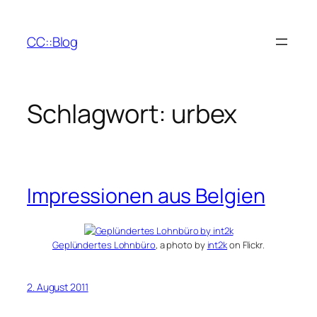
Zum
Inhalt
CC::Blog
springen
Schlagwort:
urbex
Impressionen aus Belgien
Geplündertes Lohnbüro
, a photo by
int2k
on Flickr.
2. August 2011