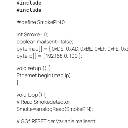
#include
#include
#define SmokePIN 0
int Smoke=0;
boolean mailsent=false;
byte mac[] = { 0xDE, 0xAD, 0xBE, 0xEF, 0xFE, 0x
byte ip[] = { 192,168,0, 100 };
void setup () {
Ethernet.begin(mac,ip);
}
void loop() {
// Read Smokedetector
Smoke=analogRead(SmokePIN);
// GGf. RESET der Variable mailsent