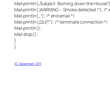
Mail.println(„Subject: Burning down the House“);
Mail.println(„WARNING – Smoke detected !“); /* i
Mail.println(„.“); /* end email */
Mail.println(„QUIT“); /* terminate connection */
Mail.println();
Mail.stop();
}
}
10. Dezember 2011