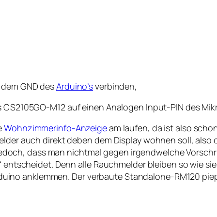
it dem GND des
Arduino’s
verbinden,
des CS2105GO-M12 auf einen Analogen Input-PIN des Mikr
e
Wohnzimmerinfo-Anzeige
am laufen, da ist also schon
elder auch direkt deben dem Display wohnen soll, also 
ist jedoch, dass man nichtmal gegen irgendwelche Vorsch
“ entscheidet. Denn alle Rauchmelder bleiben so wie sie 
ino anklemmen. Der verbaute Standalone-RM120 piept