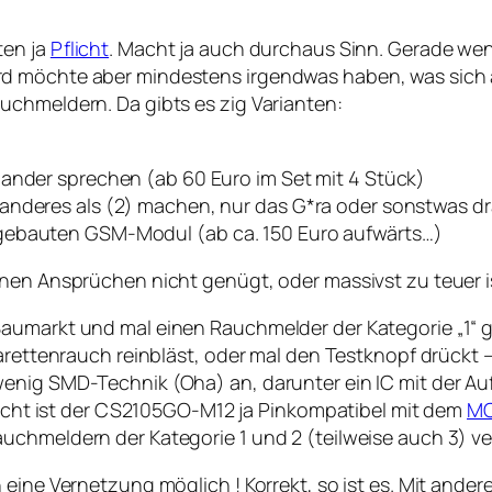
ten ja
Pflicht
. Macht ja auch durchaus Sinn. Gerade w
d möchte aber mindestens irgendwas haben, was sich a
uchmeldern. Da gibts es zig Varianten:
nander sprechen (ab 60 Euro im Set mit 4 Stück)
anderes als (2) machen, nur das G*ra oder sonstwas dr
gebauten GSM-Modul (ab ca. 150 Euro aufwärts…)
inen Ansprüchen nicht genügt, oder massivst zu teuer i
Baumarkt und mal einen Rauchmelder der Kategorie „1“ 
garettenrauch reinbläst, oder mal den Testknopf drückt 
nig SMD-Technik (Oha) an, darunter ein IC mit der Aufs
leicht ist der CS2105GO-M12 ja Pinkompatibel mit dem
MC
uchmeldern der Kategorie 1 und 2 (teilweise auch 3) ve
eine Vernetzung möglich ! Korrekt, so ist es. Mit ander