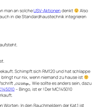
enn man an solche
USV-Aktionen
denkt
Also
uch in die Standardhaustechnik integrieren
aufsteht.
st.
gekauft. Schimpft sich RM120 und hat schlappe
– bringt nur nix, wenn niemand zu hause ist
chrift „
„. Wie sollte es anders sein, dazu
CS2105go
145010
– Bingo, ist er ! Der MC145010
rkauft.
en Worten: In den Rauchmeldern der Kat.1 ist