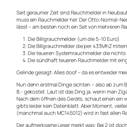
Seit geraumer Zeit sind Rauchmelder in Neubau
muss ein Rauchmelder her. Der Otto-Normal-Ner
lässt – am besten noch ein Set von mehreren Ra
Die Billigrauchmelder (um die 5-10 Euro)
Die Billgrauchmelder die per 433MhZ mitei
Die teueren Systemrauchmelder die nichts 
Die sündhaft teueren Rauchmelder mit ein
Gelinde gesagt: Alles doof – da es entweder me
Nun denn erstmal Dinge sichten – also ab zum 
8,- gekostet. Laut ist das Ding ja, wenn man Zi
Nach dem öffnen des Geräts, schaut einen ein we
gibts leider kein Datenblatt. Aber Moment, viel
(manchmal auch MC145012) wird in fast allen Ra
Der aufmerksame Leser merkt was: Bei 2 ist doch 