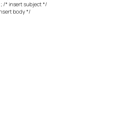
 /* insert subject */
nsert body */