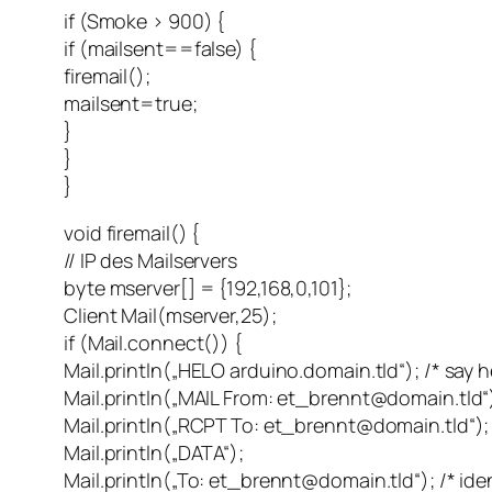
if (Smoke > 900) {
if (mailsent==false) {
firemail();
mailsent=true;
}
}
}
void firemail() {
// IP des Mailservers
byte mserver[] = {192,168,0,101};
Client Mail(mserver,25);
if (Mail.connect()) {
Mail.println(„HELO arduino.domain.tld“); /* say h
Mail.println(„MAIL From: et_brennt@domain.tld“);
Mail.println(„RCPT To: et_brennt@domain.tld“); /
Mail.println(„DATA“);
Mail.println(„To: et_brennt@domain.tld“); /* iden