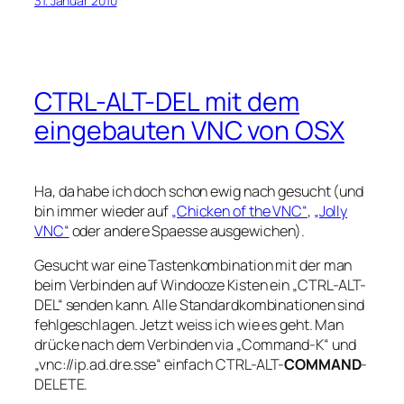
31. Januar 2010
CTRL-ALT-DEL mit dem
eingebauten VNC von OSX
Ha, da habe ich doch schon ewig nach gesucht (und
bin immer wieder auf
„Chicken of the VNC“
,
„Jolly
VNC“
oder andere Spaesse ausgewichen).
Gesucht war eine Tastenkombination mit der man
beim Verbinden auf Windooze Kisten ein „CTRL-ALT-
DEL“ senden kann. Alle Standardkombinationen sind
fehlgeschlagen. Jetzt weiss ich wie es geht. Man
drücke nach dem Verbinden via „Command-K“ und
„vnc://ip.ad.dre.sse“ einfach CTRL-ALT-
COMMAND
-
DELETE.