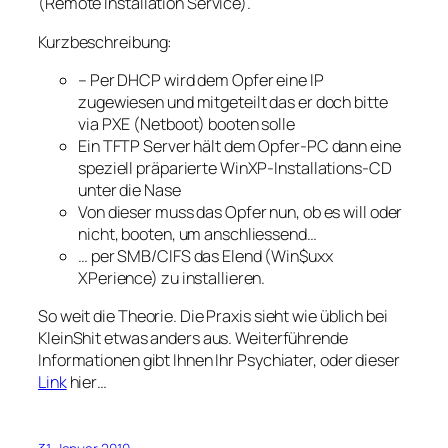
(Remote Installation Service).
Kurzbeschreibung:
– Per DHCP wird dem Opfer eine IP
zugewiesen und mitgeteilt das er doch bitte
via PXE (Netboot) booten solle
Ein TFTP Server hält dem Opfer-PC dann eine
speziell präparierte WinXP-Installations-CD
unter die Nase
Von dieser muss das Opfer nun, ob es will oder
nicht, booten, um anschliessend…
… per SMB/CIFS das Elend (Win$uxx
XPerience) zu installieren.
So weit die Theorie. Die Praxis sieht wie üblich bei
KleinShit etwas anders aus. Weiterführende
Informationen gibt Ihnen Ihr Psychiater, oder dieser
Link
hier…