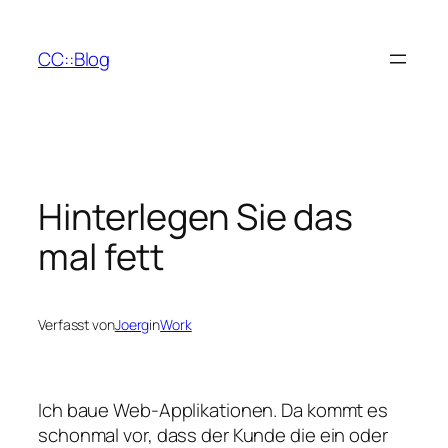
Zum
Inhalt
CC::Blog
springen
Hinterlegen Sie das
mal fett
Verfasst von
Joerg
in
Work
Ich baue Web-Applikationen. Da kommt es
schonmal vor, dass der Kunde die ein oder