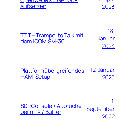
OpenwebRX / WebSDR
aufsetzen
2023
18.
TTT – Trampel to Talk mit
Januar
dem iCOM SM-30
2023
12. Januar
Plattformübergreifendes
HAM-Setup
2023
1.
SDRConsole / Abbrüche
September
beim TX / Buffer
2022