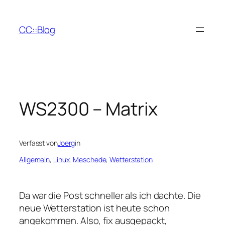
Zum
Inhalt
CC::Blog
springen
WS2300 – Matrix
Verfasst von
Joerg
in
Allgemein
, 
Linux
, 
Meschede
, 
Wetterstation
Da war die Post schneller als ich dachte. Die
neue Wetterstation ist heute schon
angekommen. Also, fix ausgepackt,