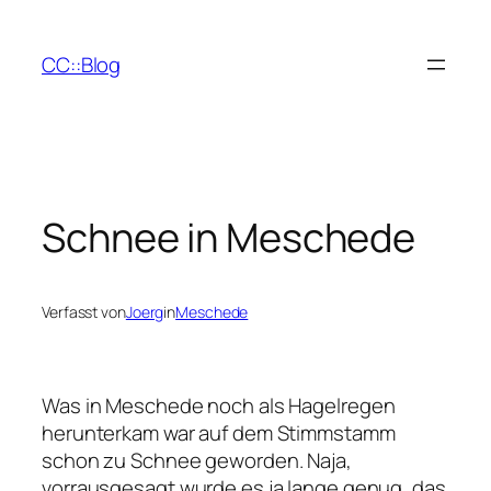
Zum
Inhalt
CC::Blog
springen
Schnee in Meschede
Verfasst von
Joerg
in
Meschede
Was in Meschede noch als Hagelregen
herunterkam war auf dem Stimmstamm
schon zu Schnee geworden. Naja,
vorrausgesagt wurde es ja lange genug, das