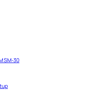
OM SM-30
tup