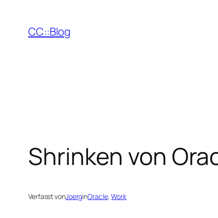
Zum
Inhalt
CC::Blog
springen
Shrinken von Ora
Verfasst von
Joerg
in
Oracle
, 
Work