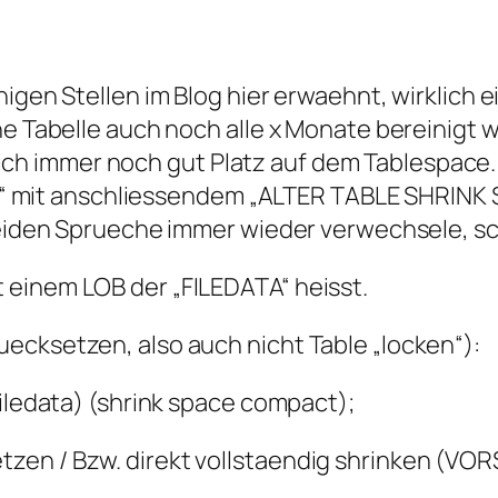
inigen Stellen im Blog hier erwaehnt, wirklic
che Tabelle auch noch alle x Monate bereinig
 immer noch gut Platz auf dem Tablespace. 
mit anschliessendem „ALTER TABLE SHRINK S
beiden Sprueche immer wieder verwechsele, schr
 einem LOB der „FILEDATA“ heisst.
ecksetzen, also auch nicht Table „locken“):
filedata) (shrink space compact);
en / Bzw. direkt vollstaendig shrinken (VORS