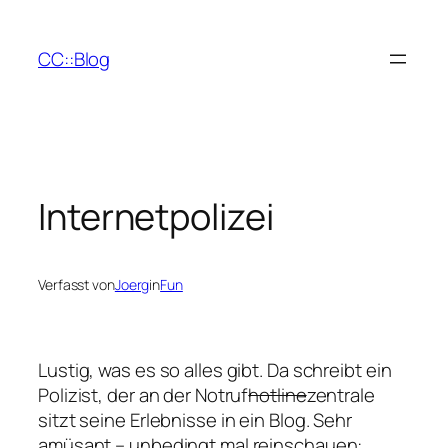
Zum
Inhalt
CC::Blog
springen
Internetpolizei
Verfasst von
Joerg
in
Fun
Lustig, was es so alles gibt. Da schreibt ein
Polizist, der an der Notruf
hotline
zentrale
sitzt seine Erlebnisse in ein Blog. Sehr
amüsant – unbedingt mal reinschauen: