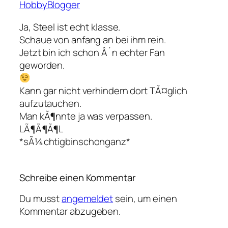
HobbyBlogger
Ja, Steel ist echt klasse.
Schaue von anfang an bei ihm rein.
Jetzt bin ich schon Â´n echter Fan
geworden.
Kann gar nicht verhindern dort TÃ¤glich
aufzutauchen.
Man kÃ¶nnte ja was verpassen.
LÃ¶Ã¶Ã¶L
*sÃ¼chtigbinschonganz*
Schreibe einen Kommentar
Du musst
angemeldet
sein, um einen
Kommentar abzugeben.