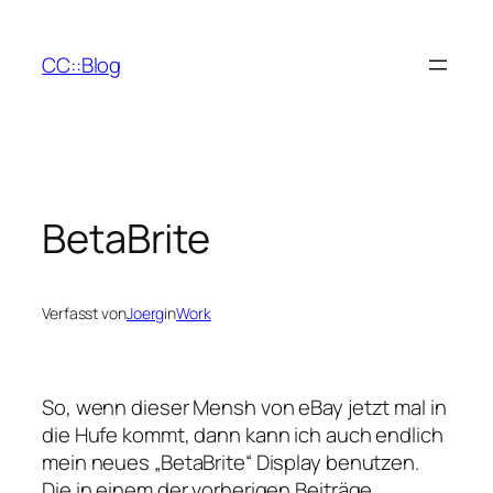
Zum
Inhalt
CC::Blog
springen
BetaBrite
Verfasst von
Joerg
in
Work
So, wenn dieser Mensh von eBay jetzt mal in
die Hufe kommt, dann kann ich auch endlich
mein neues „BetaBrite“ Display benutzen.
Die in einem der vorherigen Beiträge