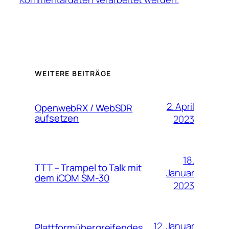
WEITERE BEITRÄGE
2. April
OpenwebRX / WebSDR
aufsetzen
2023
18.
TTT – Trampel to Talk mit
Januar
dem iCOM SM-30
2023
12. Januar
Plattformübergreifendes