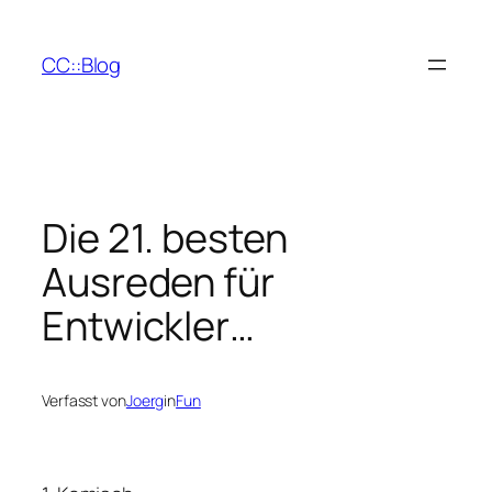
Zum
Inhalt
CC::Blog
springen
Die 21. besten
Ausreden für
Entwickler…
Verfasst von
Joerg
in
Fun