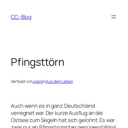
Zum
Inhalt
CC::Blog
springen
Pfingsttörn
Verfasst von
Joerg
in
Aus dem Leben
Auch wenn es in ganz Deutschland
verregnet war. Der kurze Ausflug an die
Ostsee zum Segeln hat sich gelohnt. Es war
zwar nur an Pfingstsonntag genügend Wind