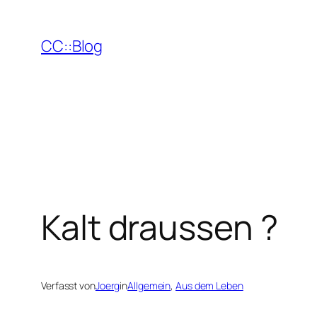
Zum
Inhalt
CC::Blog
springen
Kalt draussen ?
Verfasst von
Joerg
in
Allgemein
, 
Aus dem Leben