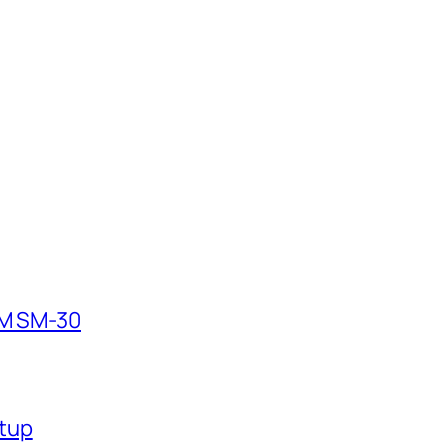
OM SM-30
tup