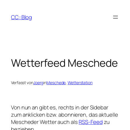
Zum
Inhalt
CC::Blog
springen
Wetterfeed Meschede
Verfasst von
Joerg
in
Meschede
, 
Wetterstation
Von nun an gibt es, rechts in der Sidebar
zum anklicken bzw. abonnieren, das aktuelle
Mescheder Wetter auch als
RSS-Feed
zu
beziehen.