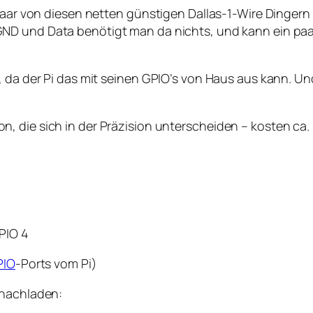
 paar von diesen netten günstigen Dallas-1-Wire Dingern 
GND und Data benötigt man da nichts, und kann ein pa
da der Pi das mit seinen GPIO’s von Haus aus kann. Und d
on, die sich in der Präzision unterscheiden – kosten ca.
PIO 4
PIO
-Ports vom Pi)
 nachladen: