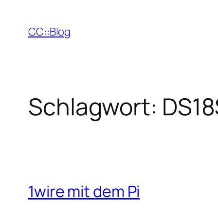
Zum
Inhalt
CC::Blog
springen
Schlagwort:
DS18
1wire mit dem Pi