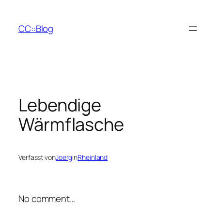
Zum
Inhalt
CC::Blog
springen
Lebendige
Wärmflasche
Verfasst von
Joerg
in
Rheinland
No comment…