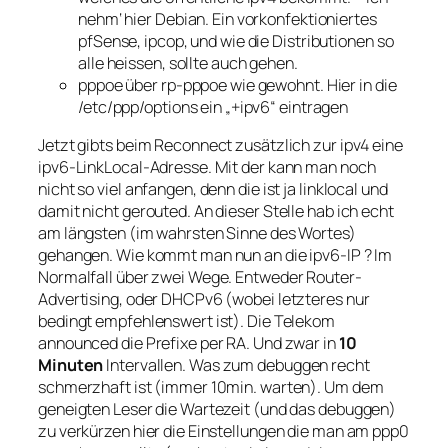
nehm‘ hier Debian. Ein vorkonfektioniertes
pfSense, ipcop, und wie die Distributionen so
alle heissen, sollte auch gehen.
pppoe über rp-pppoe wie gewohnt. Hier in die
/etc/ppp/options ein „+ipv6“ eintragen
Jetzt gibts beim Reconnect zusätzlich zur ipv4 eine
ipv6-LinkLocal-Adresse. Mit der kann man noch
nicht so viel anfangen, denn die ist ja linklocal und
damit nicht gerouted. An dieser Stelle hab ich echt
am längsten (im wahrsten Sinne des Wortes)
gehangen. Wie kommt man nun an die ipv6-IP ? Im
Normalfall über zwei Wege. Entweder Router-
Advertising, oder DHCPv6 (wobei letzteres nur
bedingt empfehlenswert ist). Die Telekom
announced die Prefixe per RA. Und zwar in
10
Minuten
Intervallen. Was zum debuggen recht
schmerzhaft ist (immer 10min. warten). Um dem
geneigten Leser die Wartezeit (und das debuggen)
zu verkürzen hier die Einstellungen die man am ppp0