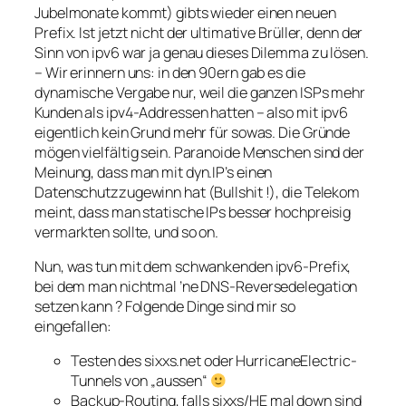
Jubelmonate kommt) gibts wieder einen neuen
Prefix. Ist jetzt nicht der ultimative Brüller, denn der
Sinn von ipv6 war ja genau dieses Dilemma zu lösen.
– Wir erinnern uns: in den 90ern gab es die
dynamische Vergabe nur, weil die ganzen ISPs mehr
Kunden als ipv4-Addressen hatten – also mit ipv6
eigentlich kein Grund mehr für sowas. Die Gründe
mögen vielfältig sein. Paranoide Menschen sind der
Meinung, dass man mit dyn.IP’s einen
Datenschutzzugewinn hat (Bullshit !), die Telekom
meint, dass man statische IPs besser hochpreisig
vermarkten sollte, und so on.
Nun, was tun mit dem schwankenden ipv6-Prefix,
bei dem man nichtmal ’ne DNS-Reversedelegation
setzen kann ? Folgende Dinge sind mir so
eingefallen:
Testen des sixxs.net oder HurricaneElectric-
Tunnels von „aussen“
Backup-Routing, falls sixxs/HE mal down sind