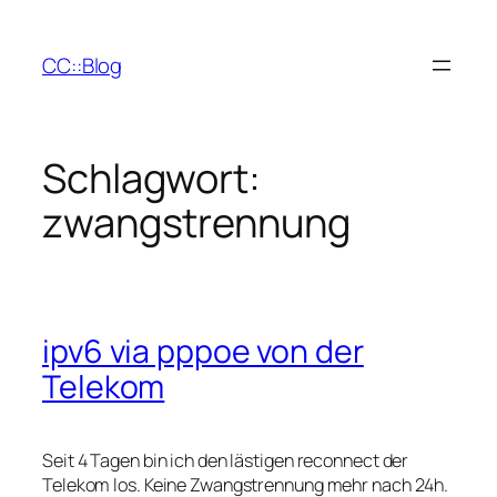
Zum
Inhalt
CC::Blog
springen
Schlagwort:
zwangstrennung
ipv6 via pppoe von der
Telekom
Seit 4 Tagen bin ich den lästigen reconnect der
Telekom los. Keine Zwangstrennung mehr nach 24h.