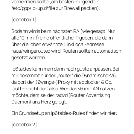
vornehmen sollte (am besten in irgendein
/etc/ppp/ip-up.d/file zur Firewall packen):
[codebox 1]
Sodann wirds beim nächsten RA (wie gesagt: Nur
alle 10 min. !) eine öffentliche IP geben, die dann
über die, oben erwähnte, LinkLocal-Adresse
raus/reingerouted wird. Routen sollten automatisch
gesetzt werden.
ip6tables kann man dann nach gusto anpassen. Bei
mir bekommt nur der „router“ die Dynamische-V6,
da dort der (Zwangs-)Proxy mit adblocker & Co.
läuft – reicht dort also. Wer das v6 im LAN nutzen
möchte, dem sei der radvd (Router Advertising
Daemon) ans Herz gelegt.
Ein Grundsetup an ip6tables-Rules finden wir hier:
[codebox 2]