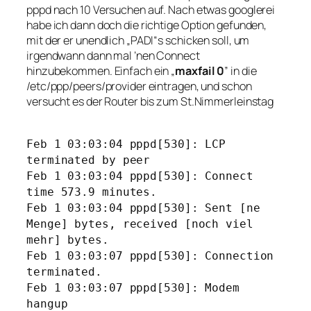
pppd nach 10 Versuchen auf. Nach etwas googlerei
habe ich dann doch die richtige Option gefunden,
mit der er unendlich „PADI“s schicken soll, um
irgendwann dann mal ’nen Connect
hinzubekommen. Einfach ein „
maxfail 0
” in die
/etc/ppp/peers/provider eintragen, und schon
versucht es der Router bis zum St.Nimmerleinstag
Feb 1 03:03:04 pppd[530]: LCP
terminated by peer
Feb 1 03:03:04 pppd[530]: Connect
time 573.9 minutes.
Feb 1 03:03:04 pppd[530]: Sent [ne
Menge] bytes, received
[noch viel
mehr]
bytes.
Feb 1 03:03:07 pppd[530]: Connection
terminated.
Feb 1 03:03:07 pppd[530]: Modem
hangup