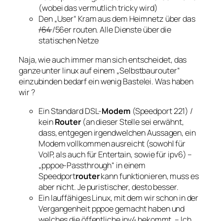
(wobei das vermutlich tricky wird)
Den „User“ Kram aus dem Heimnetz über das
/64
/56er routen. Alle Dienste über die
statischen Netze
Naja, wie auch immer man sich entscheidet, das
ganze unter linux auf einem „Selbstbaurouter“
einzubinden bedarf ein wenig Bastelei. Was haben
wir ?
Ein Standard DSL-
Modem
(Speedport 221) /
kein
Router
(an dieser Stelle sei erwähnt,
dass, entgegen irgendwelchen Aussagen, ein
Modem vollkommen ausreicht (sowohl für
VoIP, als auch für Entertain, sowie für ipv6) –
„pppoe-Passthrough“ in einem
Speedport
router
kann funktionieren, muss es
aber nicht. Je puristischer, desto besser.
Ein lauffähiges Linux, mit dem wir schon in der
Vergangenheit pppoe gemacht haben und
welches die öffentliche ipv4 bekommt. – Ich