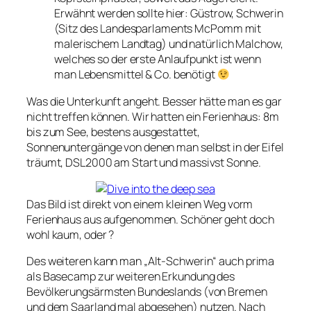
Erwähnt werden sollte hier: Güstrow, Schwerin
(Sitz des Landesparlaments McPomm mit
malerischem Landtag) und natürlich Malchow,
welches so der erste Anlaufpunkt ist wenn
man Lebensmittel & Co. benötigt
Was die Unterkunft angeht. Besser hätte man es gar
nicht treffen können. Wir hatten ein Ferienhaus: 8m
bis zum See, bestens ausgestattet,
Sonnenuntergänge von denen man selbst in der Eifel
träumt, DSL2000 am Start und massivst Sonne.
Das Bild ist direkt von einem kleinen Weg vorm
Ferienhaus aus aufgenommen. Schöner geht doch
wohl kaum, oder ?
Des weiteren kann man „Alt-Schwerin“ auch prima
als Basecamp zur weiteren Erkundung des
Bevölkerungsärmsten Bundeslands (von Bremen
und dem Saarland mal abgesehen) nutzen. Nach