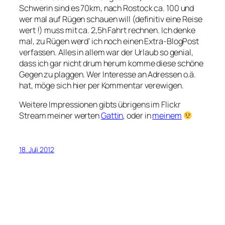
Schwerin sind es 70km, nach Rostock ca. 100 und
wer mal auf Rügen schauen will (definitiv eine Reise
wert !) muss mit ca. 2,5h Fahrt rechnen. Ich denke
mal, zu Rügen werd‘ ich noch einen Extra-BlogPost
verfassen. Alles in allem war der Urlaub so genial,
dass ich gar nicht drum herum komme diese schöne
Gegen zu plaggen. Wer Interesse an Adressen o.ä.
hat, möge sich hier per Kommentar verewigen.
Weitere Impressionen gibts übrigens im Flickr
Stream meiner werten
Gattin
, oder in
meinem
18. Juli 2012