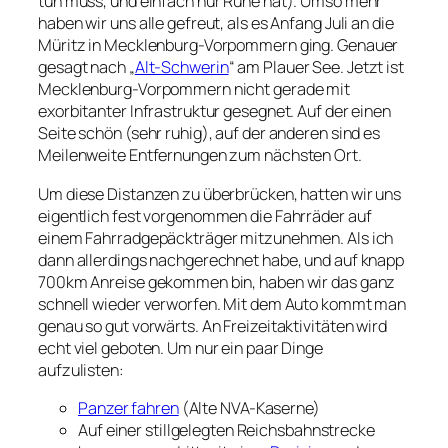
tun muss, und einfach nur Ruhe hat). Umso mehr
haben wir uns alle gefreut, als es Anfang Juli an die
Müritz in Mecklenburg-Vorpommern ging. Genauer
gesagt nach „
Alt-Schwerin
“ am Plauer See. Jetzt ist
Mecklenburg-Vorpommern nicht gerade mit
exorbitanter Infrastruktur gesegnet. Auf der einen
Seite schön (sehr ruhig), auf der anderen sind es
Meilenweite Entfernungen zum nächsten Ort.
Um diese Distanzen zu überbrücken, hatten wir uns
eigentlich fest vorgenommen die Fahrräder auf
einem Fahrradgepäckträger mitzunehmen. Als ich
dann allerdings nachgerechnet habe, und auf knapp
700km Anreise gekommen bin, haben wir das ganz
schnell wieder verworfen. Mit dem Auto kommt man
genau so gut vorwärts. An Freizeitaktivitäten wird
echt viel geboten. Um nur ein paar Dinge
aufzulisten:
Panzer fahren
(Alte NVA-Kaserne)
Auf einer stillgelegten Reichsbahnstrecke