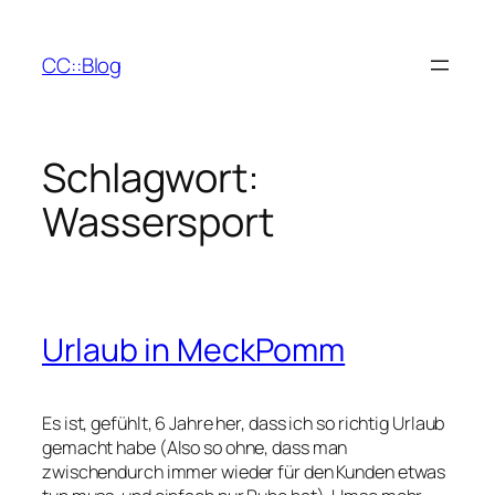
Zum
Inhalt
CC::Blog
springen
Schlagwort:
Wassersport
Urlaub in MeckPomm
Es ist, gefühlt, 6 Jahre her, dass ich so richtig Urlaub
gemacht habe (Also so ohne, dass man
zwischendurch immer wieder für den Kunden etwas