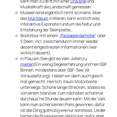
kann man zu dritt mit einer
Draisine
und
Muskelkraft die Landschaft geniessen.
Museen sind eigentlich nicht so meins. Aber
das
Müritzeum
in Waren, kann wirklich was.
Interaktive Exponate rund um die Natur und
Entstehung der Seenplatte…
Bootstour mit einem „
Passagierdampfer
“ über
5 Seen, incl. zwischendurch immer wieder
dezent eingestreuten Informationen (war
wirklich dezent).
In Plau am See gibt es Valk-Jollen zu
mieten
(Ein wenig Segelerfahrung und ’nen SBF
Binnen, mindestens aber SBF-See ist
Voraussetzung). Haben wir dann auch gleich
mal gemacht. Herrlich. Kaum Motorboote
unterwegs. Schöne lange Strecken, sodass es
von einem Manöver zum nächsten schonmal
durchaus ’ne Stunde dauern kann. Mit der Valk
kann man sicher keinen Preis gewinnen, dafür
ist das Ding gutmütig wie nur sonstwas. Leider
hatten die Boote keinen Verklicker, dafür aber