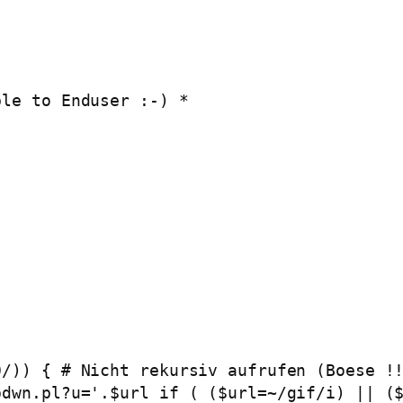
)
ble to Enduser :-) *
0/)) { # Nicht rekursiv aufrufen (Boese !
pdwn.pl?u='.$url if ( ($url=~/gif/i) || (