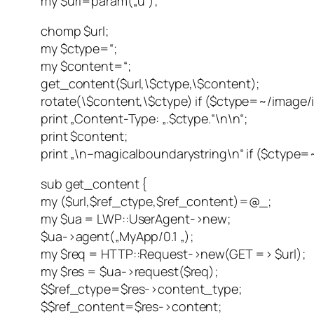
my $url=param(„u“);
chomp $url;
my $ctype=“;
my $content=“;
get_content($url,\$ctype,\$content);
rotate(\$content,\$ctype) if ($ctype=~/image/i
print „Content-Type: „.$ctype.“\n\n“;
print $content;
print „\n–magicalboundarystring\n“ if ($ctype
sub get_content {
my ($url,$ref_ctype,$ref_content)=@_;
my $ua = LWP::UserAgent->new;
$ua->agent(„MyApp/0.1 „);
my $req = HTTP::Request->new(GET => $url);
my $res = $ua->request($req);
$$ref_ctype=$res->content_type;
$$ref_content=$res->content;