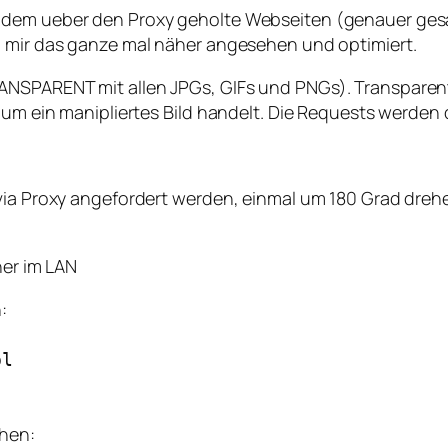
t dem ueber den Proxy geholte Webseiten (genauer ges
h mir das ganze mal näher angesehen und optimiert.
ANSPARENT mit allen JPGs, GIFs und PNGs). Transparent
 um ein manipliertes Bild handelt. Die Requests werden q
 via Proxy angefordert werden, einmal um 180 Grad dre
er im LAN
:
pl
ehen: