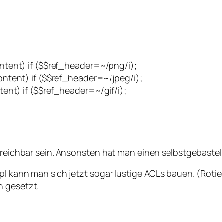
ent) if ($$ref_header=~/png/i);
ent) if ($$ref_header=~/jpeg/i);
t) if ($$ref_header=~/gif/i);
erreichbar sein. Ansonsten hat man einen selbstgebaste
.pl kann man sich jetzt sogar lustige ACLs bauen. (Rotie
n gesetzt.