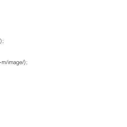
);
=~m/image/);