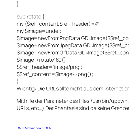
}
sub rotate {
my ($ref_content,$ref_header)=@_;
my $image=undef;
$image=newFromPngData GD::Image($$ref_cont
$image=newFromJpegData GD::Image($$ref_cont
$image=newFromGifData GD::Image($$ref_conten
$image->rotate180();
$$ref_header=’image/png‘;
$$ref_content=$image->png();
}
Wichtig: Die URL sollte nicht aus dem Internet 
Mithilfe der Parameter des Files /usr/bin/updwn
URLs, etc…) Der Phantasie sind da keine Grenze
29. Dezember 2009