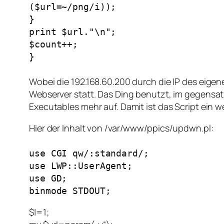
($url=~/png/i));
}
print $url."\n";
$count++;
}
Wobei die 192.168.60.200 durch die IP des eigen
Webserver statt. Das Ding benutzt, im gegensatz 
Executables mehr auf. Damit ist das Script ein 
Hier der Inhalt von /var/www/ppics/updwn.pl:
use CGI qw/:standard/;
use LWP::UserAgent;
use GD;
binmode STDOUT;
$|=1;