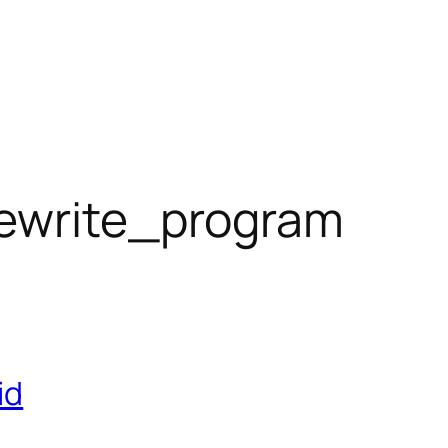
rewrite_program
id