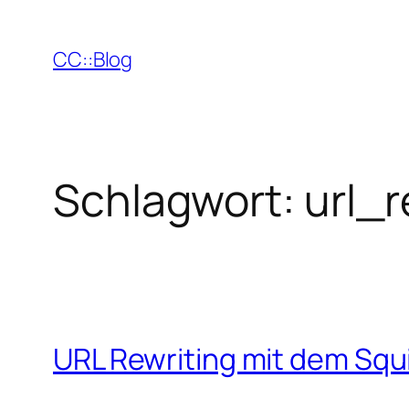
Zum
Inhalt
CC::Blog
springen
Schlagwort:
url_
URL Rewriting mit dem Squ