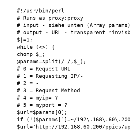
#!/usr/bin/perl
# Runs as proxy:proxy
# input - siehe unten (Array params
# output - URL - transparent *invis
$|=1;
while (<>) {
chomp $_;
@params=split(/ /,$_);
# 0 = Request URL
# 1 = Requesting IP/-
# 2 = -
# 3 = Request Method
# 4 = myip= ?
# 5 = myport = ?
$url=$params[0];
if (!($params[1]=~/192\.168\.60\.20
$url='http://192.168.60.200/ppics/u