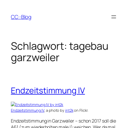
Zum
Inhalt
CC::Blog
springen
Schlagwort:
tagebau
garzweiler
Endzeitstimmung IV
Endzeitstimmung IV
, a photo by
int2k
on Flickr.
Endzeitstimmung in Garzweiler – schon 2017 soll die
A61 (zum wiederholten male !) weichen. Wer da mal