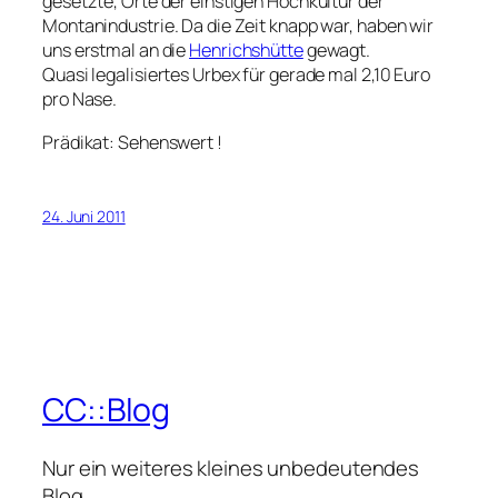
gesetzte, Orte der einstigen Hochkultur der
Montanindustrie. Da die Zeit knapp war, haben wir
uns erstmal an die
Henrichshütte
gewagt.
Quasi legalisiertes Urbex für gerade mal 2,10 Euro
pro Nase.
Prädikat: Sehenswert !
24. Juni 2011
CC::Blog
Nur ein weiteres kleines unbedeutendes
Blog