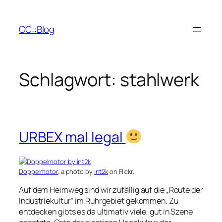
Zum
Inhalt
CC::Blog
springen
Schlagwort:
stahlwerk
URBEX mal legal
Doppelmotor
, a photo by
int2k
on Flickr.
Auf dem Heimweg sind wir zufällig auf die „Route der
Industriekultur“ im Ruhrgebiet gekommen. Zu
entdecken gibts es da ultimativ viele, gut in Szene