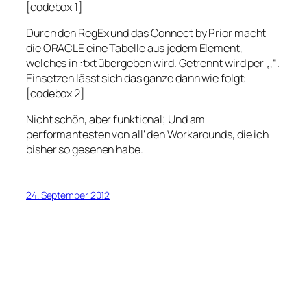
[codebox 1]
Durch den RegEx und das Connect by Prior macht
die ORACLE eine Tabelle aus jedem Element,
welches in :txt übergeben wird. Getrennt wird per „,“.
Einsetzen lässt sich das ganze dann wie folgt:
[codebox 2]
Nicht schön, aber funktional; Und am
performantesten von all‘ den Workarounds, die ich
bisher so gesehen habe.
24. September 2012