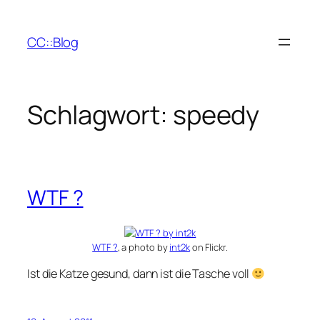
Zum
Inhalt
CC::Blog
springen
Schlagwort:
speedy
WTF ?
WTF ?
, a photo by
int2k
on Flickr.
Ist die Katze gesund, dann ist die Tasche voll