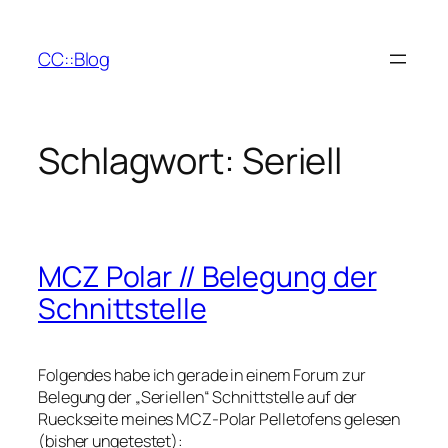
Zum
Inhalt
CC::Blog
springen
Schlagwort:
Seriell
MCZ Polar // Belegung der
Schnittstelle
Folgendes habe ich gerade in einem Forum zur
Belegung der „Seriellen“ Schnittstelle auf der
Rueckseite meines MCZ-Polar Pelletofens gelesen
(bisher ungetestet):