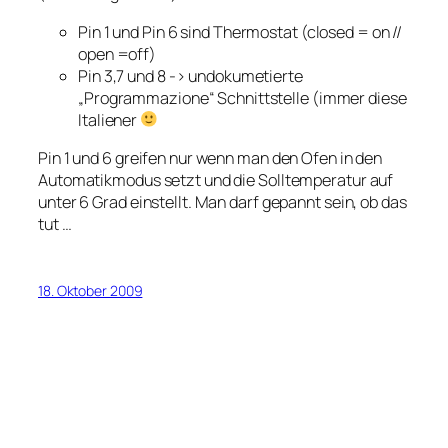
Pin 1 und Pin 6 sind Thermostat (closed = on //
open =off)
Pin 3,7 und 8 -> undokumetierte
„Programmazione“ Schnittstelle (immer diese
Italiener
Pin 1 und 6 greifen nur wenn man den Ofen in den
Automatikmodus setzt und die Solltemperatur auf
unter 6 Grad einstellt. Man darf gepannt sein, ob das
tut …
18. Oktober 2009