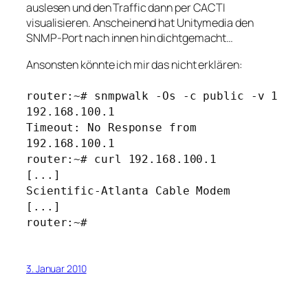
auslesen und den Traffic dann per CACTI
visualisieren. Anscheinend hat Unitymedia den
SNMP-Port nach innen hin dichtgemacht…
Ansonsten könnte ich mir das nicht erklären:
router:~# snmpwalk -Os -c public -v 1
192.168.100.1
Timeout: No Response from
192.168.100.1
router:~# curl 192.168.100.1
[...]
Scientific-Atlanta Cable Modem
[...]
router:~#
3. Januar 2010