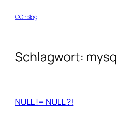
Zum
Inhalt
CC::Blog
springen
Schlagwort:
mysq
NULL != NULL ?!