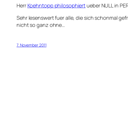
Herr
Koehntopp philosophiert
ueber NULL in PER
Sehr lesenswert fuer alle, die sich schonmal g
nicht so ganz ohne…
7. November 2011