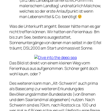
(Sitz des Landesparlaments McPomm mit
malerischem Landtag) und natürlich Malchow,
welches so der erste Anlaufpunkt ist wenn
man Lebensmittel & Co. benötigt
Was die Unterkunft angeht. Besser hätte man es gar
nicht treffen können. Wir hatten ein Ferienhaus: 8m
bis zum See, bestens ausgestattet,
Sonnenuntergänge von denen man selbst in der Eifel
träumt, DSL2000 am Start und massivst Sonne.
Das Bild ist direkt von einem kleinen Weg vorm
Ferienhaus aus aufgenommen. Schöner geht doch
wohl kaum, oder ?
Des weiteren kann man „Alt-Schwerin“ auch prima
als Basecamp zur weiteren Erkundung des
Bevölkerungsärmsten Bundeslands (von Bremen
und dem Saarland mal abgesehen) nutzen. Nach
Schwerin sind es 70km, nach Rostock ca. 100 und
wer mal auf Rügen schauen will (definitiv eine Reise