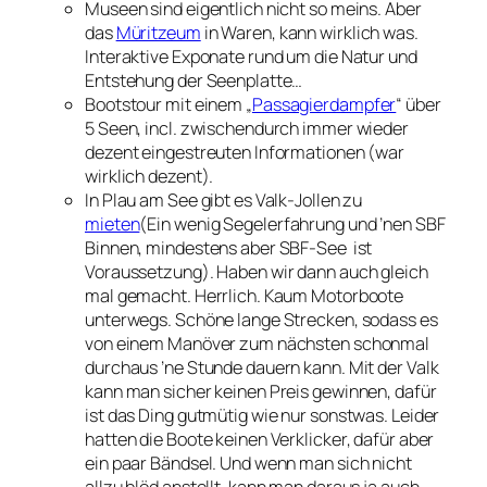
Museen sind eigentlich nicht so meins. Aber
das
Müritzeum
in Waren, kann wirklich was.
Interaktive Exponate rund um die Natur und
Entstehung der Seenplatte…
Bootstour mit einem „
Passagierdampfer
“ über
5 Seen, incl. zwischendurch immer wieder
dezent eingestreuten Informationen (war
wirklich dezent).
In Plau am See gibt es Valk-Jollen zu
mieten
(Ein wenig Segelerfahrung und ’nen SBF
Binnen, mindestens aber SBF-See ist
Voraussetzung). Haben wir dann auch gleich
mal gemacht. Herrlich. Kaum Motorboote
unterwegs. Schöne lange Strecken, sodass es
von einem Manöver zum nächsten schonmal
durchaus ’ne Stunde dauern kann. Mit der Valk
kann man sicher keinen Preis gewinnen, dafür
ist das Ding gutmütig wie nur sonstwas. Leider
hatten die Boote keinen Verklicker, dafür aber
ein paar Bändsel. Und wenn man sich nicht
allzu blöd anstellt, kann man daraus ja auch