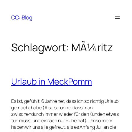
Zum
Inhalt
CC::Blog
springen
Schlagwort:
MÃ¼ritz
Urlaub in MeckPomm
Es ist, gefühlt, 6 Jahre her, dass ich so richtig Urlaub
gemacht habe (Also so ohne, dass man
zwischendurch immer wieder für den Kunden etwas
tun muss, und einfach nur Ruhe hat). Umso mehr
haben wir uns alle gefreut, als es Anfang Juli an die