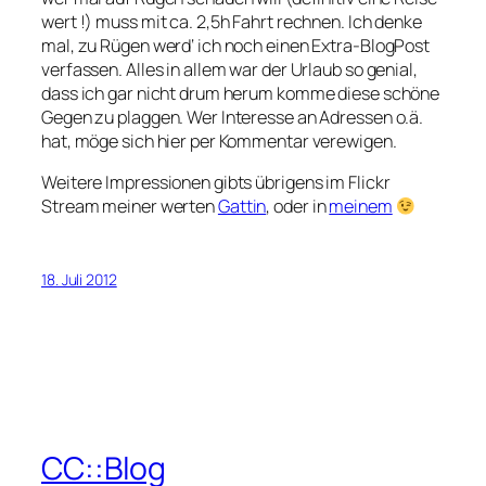
wert !) muss mit ca. 2,5h Fahrt rechnen. Ich denke
mal, zu Rügen werd‘ ich noch einen Extra-BlogPost
verfassen. Alles in allem war der Urlaub so genial,
dass ich gar nicht drum herum komme diese schöne
Gegen zu plaggen. Wer Interesse an Adressen o.ä.
hat, möge sich hier per Kommentar verewigen.
Weitere Impressionen gibts übrigens im Flickr
Stream meiner werten
Gattin
, oder in
meinem
18. Juli 2012
CC::Blog