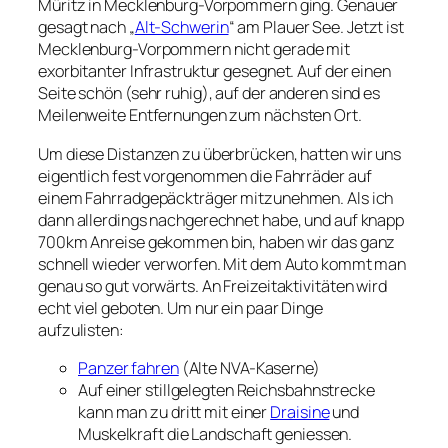
Müritz in Mecklenburg-Vorpommern ging. Genauer
gesagt nach „
Alt-Schwerin
“ am Plauer See. Jetzt ist
Mecklenburg-Vorpommern nicht gerade mit
exorbitanter Infrastruktur gesegnet. Auf der einen
Seite schön (sehr ruhig), auf der anderen sind es
Meilenweite Entfernungen zum nächsten Ort.
Um diese Distanzen zu überbrücken, hatten wir uns
eigentlich fest vorgenommen die Fahrräder auf
einem Fahrradgepäckträger mitzunehmen. Als ich
dann allerdings nachgerechnet habe, und auf knapp
700km Anreise gekommen bin, haben wir das ganz
schnell wieder verworfen. Mit dem Auto kommt man
genau so gut vorwärts. An Freizeitaktivitäten wird
echt viel geboten. Um nur ein paar Dinge
aufzulisten:
Panzer fahren
(Alte NVA-Kaserne)
Auf einer stillgelegten Reichsbahnstrecke
kann man zu dritt mit einer
Draisine
und
Muskelkraft die Landschaft geniessen.