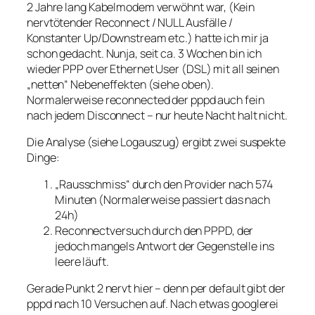
2 Jahre lang Kabelmodem verwöhnt war, (Kein
nervtötender Reconnect / NULL Ausfälle /
Konstanter Up/Downstream etc.) hatte ich mir ja
schon gedacht. Nunja, seit ca. 3 Wochen bin ich
wieder PPP over Ethernet User (DSL) mit all seinen
„netten“ Nebeneffekten (siehe oben).
Normalerweise reconnected der pppd auch fein
nach jedem Disconnect – nur heute Nacht halt nicht.
Die Analyse (siehe Logauszug) ergibt zwei suspekte
Dinge:
„Rausschmiss“ durch den Provider nach 574
Minuten (Normalerweise passiert das nach
24h)
Reconnectversuch durch den PPPD, der
jedoch mangels Antwort der Gegenstelle ins
leere läuft.
Gerade Punkt 2 nervt hier – denn per default gibt der
pppd nach 10 Versuchen auf. Nach etwas googlerei