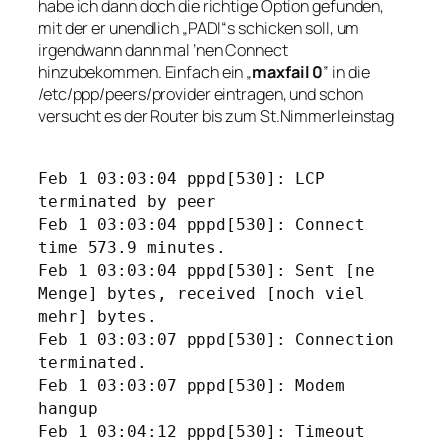
habe ich dann doch die richtige Option gefunden,
mit der er unendlich „PADI“s schicken soll, um
irgendwann dann mal ’nen Connect
hinzubekommen. Einfach ein „
maxfail 0
” in die
/etc/ppp/peers/provider eintragen, und schon
versucht es der Router bis zum St.Nimmerleinstag
Feb 1 03:03:04 pppd[530]: LCP
terminated by peer
Feb 1 03:03:04 pppd[530]: Connect
time 573.9 minutes.
Feb 1 03:03:04 pppd[530]: Sent [ne
Menge] bytes, received
[noch viel
mehr]
bytes.
Feb 1 03:03:07 pppd[530]: Connection
terminated.
Feb 1 03:03:07 pppd[530]: Modem
hangup
Feb 1 03:04:12 pppd[530]: Timeout