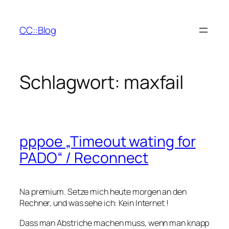
Zum
Inhalt
CC::Blog
springen
Schlagwort:
maxfail
pppoe „Timeout wating for
PADO“ / Reconnect
Na premium. Setze mich heute morgen an den
Rechner, und was sehe ich: Kein Internet !
Dass man Abstriche machen muss, wenn man knapp