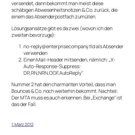
versendet, dann bekommt man meist diese
schäbigen Abwesenheitsnotizen & Co. zurück, die
einem das Absenderpostfach zumüllen.
Lösungsansätze gibt es da zwei (wovon ich den
zweiten bevorzuge):
no-reply@enterprisecompany.tld als Absender
verwenden
Einen Mail-Header mitsenden, nämlich: „X-
Auto-Response-Suppress:
DR,RN,NRN,OOF,AutoReply“
Nummer 2 hat den charmanten Vorteil, dass man
Bounces & Co. noch weiterhin bekommt. Nachteil:
Der MTA muss es auch erkennen. Bei „Exchange“ ist
das der Fall.
1. März 2012