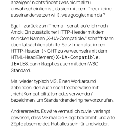
anzeigen
“ nichts findet (was nicht allzu
unwahrscheinlich ist, da sich mit dem Dreck keiner
auseinandersetzen will), was googlet man da ?
Egal – zurück zum Thema – sonst laufe ich noch
Amok: Ein zusätzlicher HTTP-Header mit dem
schicken Namen „X-UA-Compatible:“ schafft dann
doch tatsächlich abhilfe. Setzt man also in den
HTTP-Header (NICHT zu verwechseln mit dem
HTML-Head Element)
X-UA-Compatible:
, dann klappt es auch mit dem W3C-
IE=IE8
Standard.
Mal wieder typisch MS: Einen Workaround
anbringen, den auch noch frecherweise mit
„
nicht
Kompatibilitätsmodus verwenden“
bezeichnen, um Standardrendering hervorzurufen.
Andrererseits: Es wäre vermutlich zuviel verlangt
gewesen, dass MS mal die Biege bekommt, und alte
Zöpfe abschneidet. Hat alles sein für und wieder.