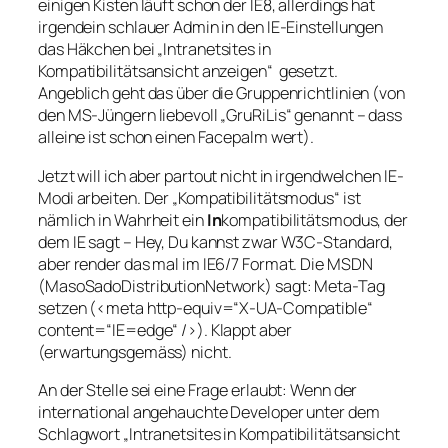
einigen Kisten läuft schon der IE8, allerdings hat
irgendein schlauer Admin in den IE-Einstellungen
das Häkchen bei „
Intranetsites in
Kompatibilitätsansicht anzeigen
“ gesetzt.
Angeblich geht das über die Gruppenrichtlinien (von
den MS-Jüngern liebevoll „GruRiLis“ genannt – dass
alleine ist schon einen Facepalm wert).
Jetzt will ich aber partout nicht in irgendwelchen IE-
Modi arbeiten. Der „Kompatibilitätsmodus“ ist
nämlich in Wahrheit ein
In
kompatibilitätsmodus, der
dem IE sagt – Hey, Du kannst zwar W3C-Standard,
aber render das mal im IE6/7 Format. Die MSDN
(MasoSadoDistributionNetwork) sagt: Meta-Tag
setzen (<meta http-equiv=“X-UA-Compatible“
content=“IE=edge“ />). Klappt aber
(erwartungsgemäss) nicht.
An der Stelle sei eine Frage erlaubt: Wenn der
international angehauchte Developer unter dem
Schlagwort „
Intranetsites in Kompatibilitätsansicht