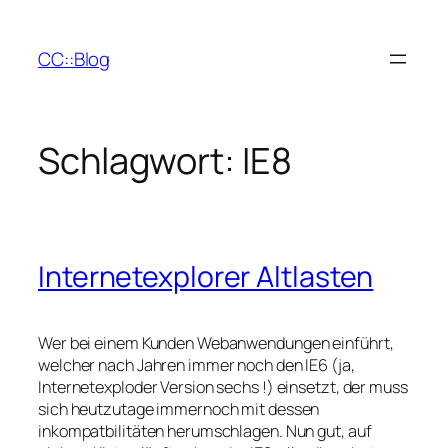
Zum
Inhalt
CC::Blog
springen
Schlagwort:
IE8
Internetexplorer Altlasten
Wer bei einem Kunden Webanwendungen einführt,
welcher nach Jahren immer noch den IE6 (ja,
Internetexploder Version sechs !) einsetzt, der muss
sich heutzutage immernoch mit dessen
inkompatbilitäten herumschlagen. Nun gut, auf