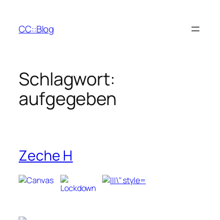
Zum
Inhalt
CC::Blog
springen
Schlagwort:
aufgegeben
Zeche H