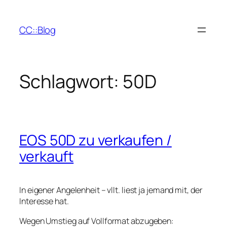
Zum
Inhalt
CC::Blog
springen
Schlagwort:
50D
EOS 50D zu verkaufen /
verkauft
In eigener Angelenheit – vllt. liest ja jemand mit, der
Interesse hat.
Wegen Umstieg auf Vollformat abzugeben: