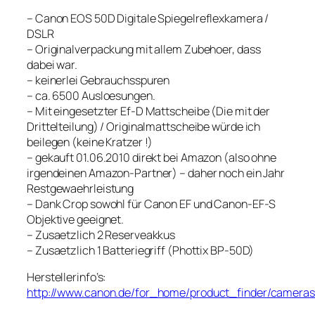
– Canon EOS 50D Digitale Spiegelreflexkamera /
DSLR
– Originalverpackung mit allem Zubehoer, dass
dabei war.
– keinerlei Gebrauchsspuren
– ca. 6500 Ausloesungen.
– Mit eingesetzter Ef-D Mattscheibe (Die mit der
Drittelteilung) / Originalmattscheibe würde ich
beilegen (keine Kratzer !)
– gekauft 01.06.2010 direkt bei Amazon (also ohne
irgendeinen Amazon-Partner) – daher noch ein Jahr
Restgewaehrleistung
– Dank Crop sowohl für Canon EF und Canon-EF-S
Objektive geeignet.
– Zusaetzlich 2 Reserveakkus
– Zusaetzlich 1 Batteriegriff (Phottix BP-50D)
Herstellerinfo’s:
http://www.canon.de/for_home/product_finder/cameras/