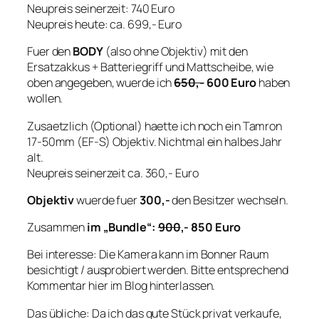
Neupreis seinerzeit: 740 Euro
Neupreis heute: ca. 699,- Euro
Fuer den
BODY
(also ohne Objektiv) mit den
Ersatzakkus + Batteriegriff und Mattscheibe, wie
oben angegeben, wuerde ich
650,-
600 Euro
haben
wollen.
Zusaetzlich (Optional) haette ich noch ein Tamron
17-50mm (EF-S) Objektiv. Nichtmal ein halbes Jahr
alt.
Neupreis seinerzeit ca. 360,- Euro
Objektiv
wuerde fuer
300,-
den Besitzer wechseln.
Zusammen
im „Bundle“:
900
,- 850 Euro
Bei interesse: Die Kamera kann im Bonner Raum
besichtigt / ausprobiert werden. Bitte entsprechend
Kommentar hier im Blog hinterlassen.
Das übliche: Da ich das gute Stück privat verkaufe,